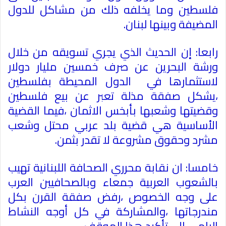
فلسطين وما يخلفه ذلك من مشاكل للدول
المضيفة وبينها لبنان
.
رابعا: إن الحديث الذي يجري تسويقه من خلال
ورشة البحرين عن صرف خمسين مليار دولار
لاستثمارها في الدول المحيطة بفلسطين
،يشكل صفقة مذلة تعبر عن بيع فلسطين
وقضيتها وشعبها بأبخس الاثمان ،فيما القضية
الأساسية هي قضية بلد عربي محتل وشعب
مشرد وحقوق مشروعة لا تقدر بثمن
.
خامسا: ان نقابة محرري الصحافة اللبنانية تهيب
بالشعوب العربية جمعاء وبالصحافيين العرب
على وجه الخصوص ،رفض صفقة القرن بكل
مندرجاتها ،والمشاركة في كل أوجه النشاط