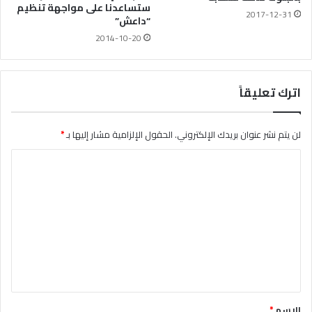
ستساعدنا على مواجهة تنظيم
2017-12-31
“داعش”
2014-10-20
اترك تعليقاً
لن يتم نشر عنوان بريدك الإلكتروني.
الحقول الإلزامية مشار إليها بـ
*
ا
ل
ت
ع
ل
ي
ق
*
الاسم
*