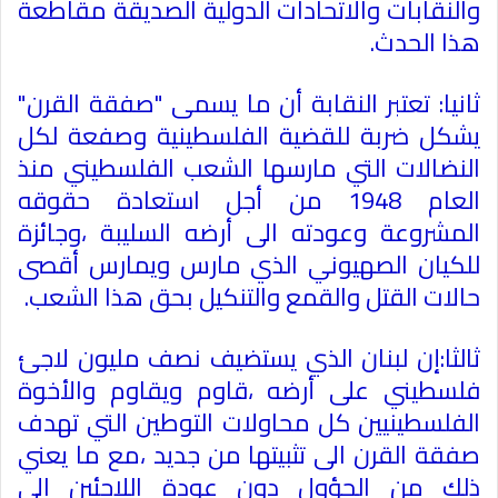
والنقابات والاتحادات الدولية الصديقة مقاطعة
هذا الحدث
.
ثانيا: تعتبر النقابة أن ما يسمى "صفقة القرن"
يشكل ضربة للقضية الفلسطينية وصفعة لكل
النضالات التي مارسها الشعب الفلسطيني منذ
العام 1948 من أجل استعادة حقوقه
المشروعة وعودته الى أرضه السليبة ،وجائزة
للكيان الصهيوني الذي مارس ويمارس أقصى
حالات القتل والقمع والتنكيل بحق هذا الشعب
.
ثالثا:إن لبنان الذي يستضيف نصف مليون لاجئ
فلسطيني على أرضه ،قاوم ويقاوم والأخوة
الفلسطينيين كل محاولات التوطين التي تهدف
صفقة القرن الى تثبيتها من جديد ،مع ما يعني
ذلك من الحؤول دون عودة اللاجئين الى