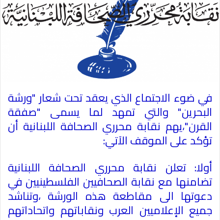
في ضوء الاجتماع الذي يعقد تحت شعار "ورشة
البحرين" والتي تمهد لما يسمى "صفقة
القرن"،يهم نقابة محرري الصحافة اللبنانية أن
تؤكد على الموقف الآتي
:
أولا: تعلن نقابة محرري الصحافة اللبنانية
تضامنها مع نقابة الصحافيين الفلسطينيين في
دعوتها الى مقاطعة هذه الورشة ،وتناشد
جميع الإعلاميين العرب ونقاباتهم واتحاداتهم