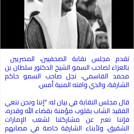
تقدم مجلس نقابة الصحفيين، المصريين
بالعزاء لصاحب السمو الشيخ الدكتور سلطان بن
محمد القاسمي، نجل صاحب السمو حاكم
الشارقة، والذي وافته المنية أمس
.
قال مجلس النقابة في بيان له: "إننا ونحن ننعي
الفقيد الشاب بقلوب مؤمنة بقضاء الله وقدره،
فإننا نعبر عن مشاركتنا لشعب الإمارات
الشقيق، ولأبناء الشارقة خاصة في مصابهم