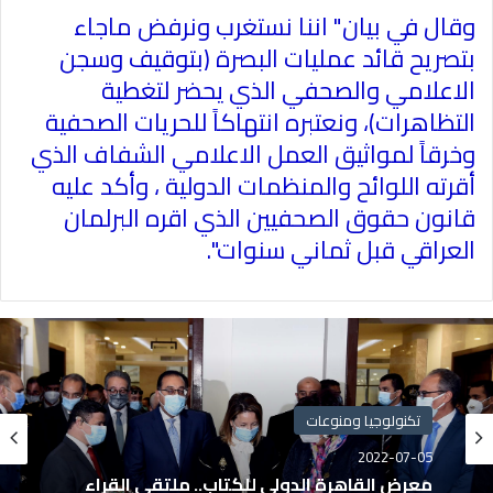
وقال في بيان" اننا نستغرب ونرفض ماجاء
بتصريح قائد عمليات البصرة (بتوقيف وسجن
الاعلامي والصحفي الذي يحضر لتغطية
التظاهرات)، ونعتبره انتهاكاً للحريات الصحفية
وخرقاً لمواثيق العمل الاعلامي الشفاف الذي
أقرته اللوائح والمنظمات الدولية ، وأكد عليه
قانون حقوق الصحفيين الذي اقره البرلمان
العراقي قبل ثماني سنوات".
تكنولوجيا ومنوعات
2022-07-05
معرض القاهرة الدولي للكتاب.. ملتقى القراء