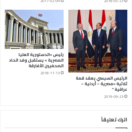
2017-02-09
2018-05-23
رئيس «الدستورية العليا
المصرية » يستقبل وفد اتحاد
الصحفيين الأفارقة
2018-11-13
الرئيس السيسي يعقد قمة
ثلاثية «مصرية – أردنية –
عراقية “
2019-09-23
اترك تعليقاً