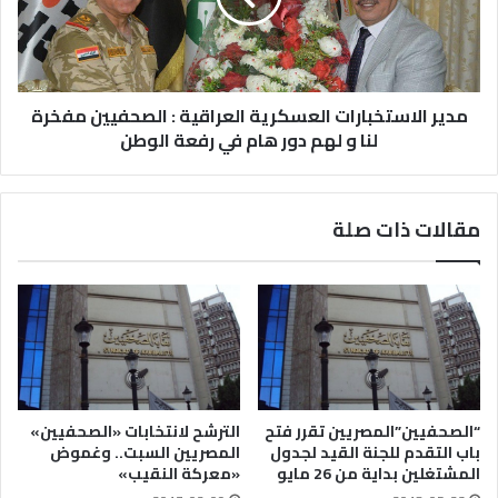
مدير الاستخبارات العسكرية العراقية : الصحفيين مفخرة
لنا و لهم دور هام في رفعة الوطن
مقالات ذات صلة
“الصحفيين”المصريين تقرر فتح
الترشح لانتخابات «الصحفيين»
باب التقدم للجنة القيد لجدول
المصريين السبت.. وغموض
المشتغلين بداية من 26 مايو
«معركة النقيب»