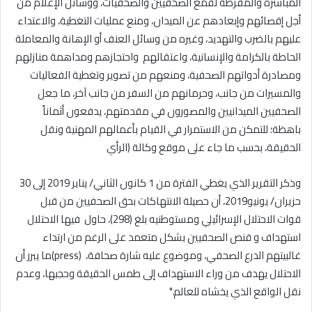
المباشرة والمفرطة لقمع الصحفيين والصحفيات، ووسائل الإعلام من
أجل إقصائهم وإبعادهم عن الميدان، ومنع عمليات التغطية، والاعتداء
عليهم بالضرب والتهديد، وغيره من وسائل العنف أو الإهانة والمعاملة
الحاطة بالكرامة والإنسانية، واعتقالهم واحتجازهم ومداهمة منازلهم
ومصادرة أدواتهم الصحفية، ومنعهم من تصوير وتغطية الفعاليات
والمسيرات من جانب، وحرمانهم من السفر من جانب آخر، ما جعل
الصحفيين الميدانيين والمصورون في مقدمتهم، يدفعون أثماناً
باهظة؛ للتمكن من الاستمرار في القيام بأعمالهم المهنية ونقل
الحقيقة، بحسب ما جاء على موقع وكالة (الرأي
وذكر التقرير الذي يغطي الفترة من 1 كانون الثاني/ يناير 2019 إلى 30
حزيران/ يونيو2019، أن حصيلة الانتهاكات بحق الصحفيين من قبل
قوات الاحتلال الإسرائيلي ومستوطنيه بلغ (298)، حاول فيها الاحتلال
استهداف و قنص الصحفيين بشكل متعمد على الرغم من ارتداء
غالبيتهم الدرع الصحفي، وموضوع عليه شارة صحافة،
(press)
ما يبرر أن
الاحتلال يهدف من وراء الاستهداف إلى طمس الحقيقة وحجبها، وعدم
نقل الواقع الذي يخشاه للعالم
".