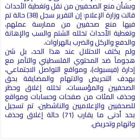
وبشأن منع الصحفيين من نقل وتغطية الأحداث
قالت وزارة الإعلام: إن التقرير سجل (38) حالة تم
فيها منع صحفيين من ممارسة عملهم،
وتغطية الأحداث تخلله الشتم والسب والإهانة
والدفع والركل والضرب بالهراوات
.
ولم يكتف الاحتلال عند هذا الحد، بل شن
هجوماً ضد المحتوي الفلسطيني والتآمر مع
إدارة (فيسبوك)، ومواقع التواصل الاجتماعي،
بهدف التحريض والاتهام والمضايقة بحق
الصحفيين والمؤسسات، تخلله إغلاق وحظر
وحذف المئات من صفحات وحسابات ومواقع
للصحفيين والإعلاميين والناشطين، تم تسجيل
بحد أدنى ما يقارب (71) حالة إغلاق وحذف
واتهام وتحريض
.