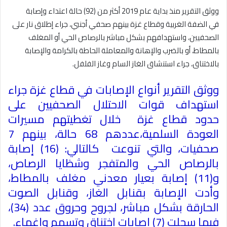
ووثق التقرير منذ بداية عام 2019 أكثر من (92) حالة اعتداء وإصابة
في الضفة الغربية وقطاع غزة بينهم صحفي أجنبي، جراء إطلاق نار على
الصحفيين، واستهدافهم بشكل مباشر بالرصاص الحي أو المغلف
بالمطاط، أو بالضرب والإهانة والمعاملة الحاطة بالكرامة والإصابة
بالاختناق، جراء استنشاق الغاز السام وغاز الفلفل
.
ووثق التقرير أنواع الإصابات في قطاع غزة جراء
استهداف قوات الاحتلال الصحفيين على
حدود قطاع غزة خلال تغطيتهم مسيرات
العودة السلمية،عددهم 68 حالة، بينهم 7
صحفيات، والتي تنوعت كالتالي: (16) إصابة
بالرصاص الحي والمتفجر وشظايا الرصاص،
و(11) إصابة بعيار معدني مغلف بالمطاط،
وأدت الإصابة بقنابل الغاز، وقنابل الصوت
الحارقة بشكل مباشر، لجروح وحروق عدد (34)،
فيما سجلت (7) إصابات اختناق وتسمم وإغماء
.