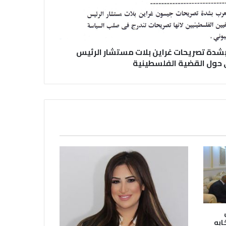
في عيد الصحافة العراقية تحية لكل
الصحفيين ولأرواح شهداء الصحافة
بشدة تصريحات غراين بلات مستشار الرئيس
 حول القضية الفلسطينية
رئيس العراق ومجلس الوزراء والنواب
والشخصيات العامة يهنؤن الصحفيين
العراقيين
يطالب السلطات السودانية بالإفراج
الفوري عن الزميل الصحفي اسحق
احمد فضل الله
يدعو الى دعم القضية الفلسطينية
وحقوق الشعب الفلسطيني
ابه