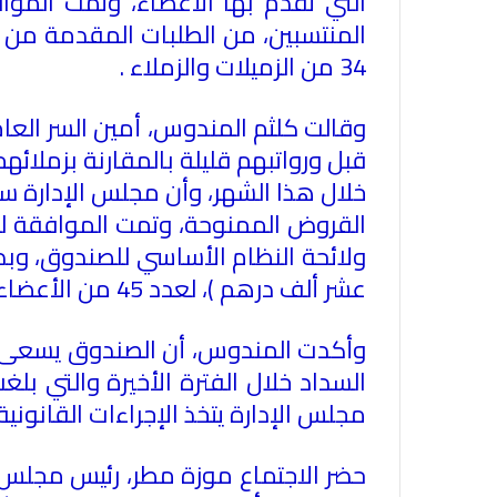
34 من الزميلات والزملاء
.
وقالت كلثم المندوس، أمين السر العا
قبل ورواتبهم قليلة بالمقارنة بزملائ
القروض الممنوحة، وتمت الموافقة لط
عشر ألف درهم )، لعدد 45 من الأعضاء منذ بداية تسلم مجلس الإدارة الجديد دورته الحالية في نهاية مارس الماضي
وأكدت المندوس، أن الصندوق يسعى إلى
مجلس الإدارة يتخذ الإجراءات القانوني
حضر الاجتماع موزة مطر، رئيس مجلس ا