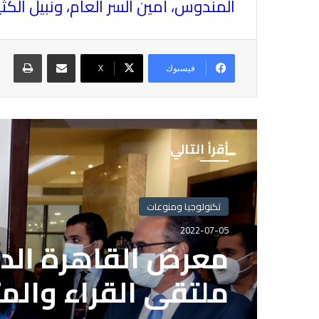
المندوس، أمين السر العام، ونبيل الك
مشاركة عبر البريد
طباع
فيسبوك
X
أقرأ التالي
تكنولوجيا ومنوعات
2022-07-05
معرض القاهرة الدو
ملتقى القراء والم