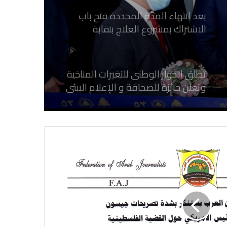
بعد انتهاء المدة المحددة فتح باب
الاشتراك بمشروع العلاج بنقابة
الصحفيين المصريين
تطلق الحوار الوطنى للتغيرات المناخية
وتعلن جائزة للصحافة و الإعلام ‎البيئي
عن التغيرات المناخية
نقابة الصحفيين العراقيين تستقبل طلبة
كلية الإعلام بجامعة المستقبل في بابل
في احتفالية عيد الصحافة النجفية
بمناسبة مرور ١١٢ عاما على صدور أول
صحيفة (العلم)