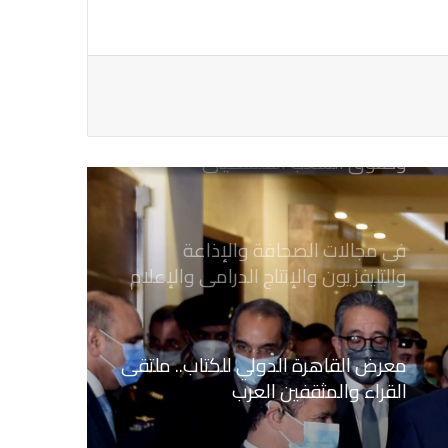
يطالب السلطات السودانية بالإفراج
الفوري عن الزميل الصحفي اسحق
احمد فضل الله
يدعو الى دعم القضية الفلسطينية
وحقوق الشعب الفلسطيني
فى مجالات الصحافة والإذاعة
والتليفزيون والإنتاج الدرامى والإعلام
الرقمي
معرض القاهرة الدولي للكتاب.. ملتقى
القراء والمثقفين العرب