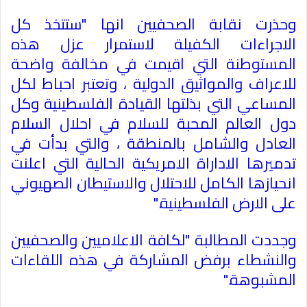
وحذرت نقابة الصحفيين انها "ستتخذ كل
الاجراءات الكفيلة لاستمرار عزل هذه
المستوطنة التي اقيمت في مخالفة واضحة
للاعراف والمواثيق الدولية ، وتعتبر احباط لكل
المساعي التي بذلتها القيادة الفلسطينية وكل
دول العالم المحبة للسلام في احلال السلام
العادل والشامل بالمنطقة ، والتي بدأت في
تدميرها الاداراة الامريكية الحالية التي اعلنت
انحيازها الكامل للاحتلال والاستيطان الصهيوني
على الارض الفلسطينية
".
وجددت المطالبة "لكافة الاعلاميين والصحفيين
والنشطاء برفض المشاركة في هذه اللقاءات
المشبوهة
".