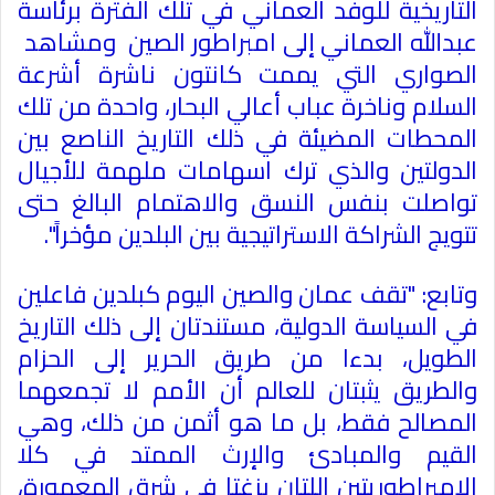
التاريخية للوفد العماني في تلك الفترة برئاسة
عبدالله العماني إلى امبراطور الصين ومشاهد
الصواري التي يممت كانتون ناشرة أشرعة
السلام وناخرة عباب أعالي البحار، واحدة من تلك
المحطات المضيئة في ذلك التاريخ الناصع بين
الدولتين والذي ترك اسهامات ملهمة للأجيال
تواصلت بنفس النسق والاهتمام البالغ حتى
تتويج الشراكة الاستراتيجية بين البلدين مؤخراً".
وتابع: "تقف عمان والصين اليوم كبلدين فاعلين
في السياسة الدولية، مستندتان إلى ذلك التاريخ
الطويل، بدءا من طريق الحرير إلى الحزام
والطريق يثبتان للعالم أن الأمم لا تجمعهما
المصالح فقط، بل ما هو أثمن من ذلك، وهي
القيم والمبادئ والإرث الممتد في كلا
الامبراطوريتين اللتان بزغتا في شرق المعمورة،