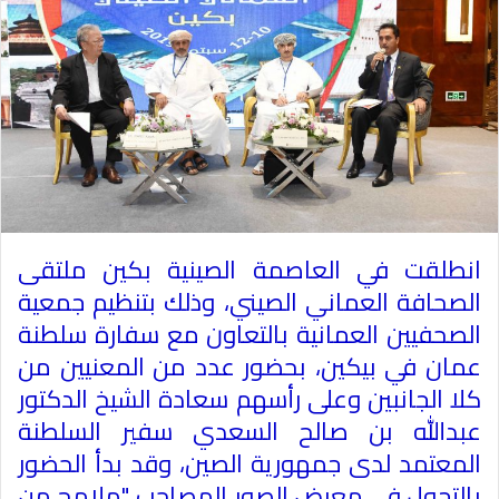
انطلقت في العاصمة الصينية بكين ملتقى
الصحافة العماني الصيني، وذلك بتنظيم جمعية
الصحفيين العمانية بالتعاون مع سفارة سلطنة
عمان في بيكين، بحضور عدد من المعنيين من
كلا الجانبين وعلى رأسهم سعادة الشيخ الدكتور
عبدالله بن صالح السعدي سفير السلطنة
المعتمد لدى جمهورية الصين، وقد بدأ الحضور
بالتجول في معرض الصور المصاحب "ملامح من