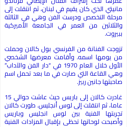
عمرها تحت إشراف الفنان الإيطالي فرناندو
مانيتي الذي كان يقيم في لبنان، ثم انتقلت إلى
مرحلة التخصص ودرست الفن وهي في الثالثة
والثلاثين من العمر في الجامعة الأميركية
ببيروت
.
تزوجت الفنانة من الفرنسي بول كالان وحملت
من يومها اسمه. وأقامت معرضها الشخصي
الأول خلال العام 1970 في “دار الفن والآداب”
وهي القاعة التي صارت في ما بعد تحمل اسم
صاحبتها جانين ربيز
.
غادرت كالان إلى باريس حيث عاشت حوالي 15
عاما، ثم انتقلت إلى لوس أنجليس. طورت كالان
تجربتها الفنية بين لوس انجليس وباريس
وأصبحت لوحاتها تحظى بإقبال المزادات الفنية