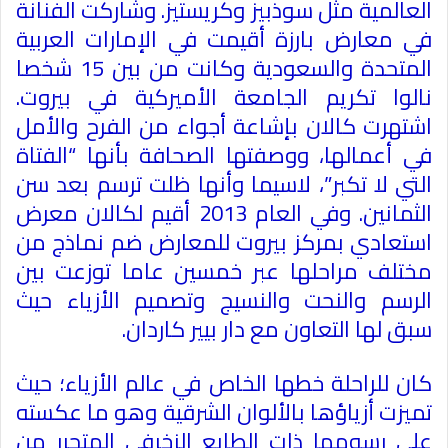
العالمية مثل سوذبيز وكريستيز
.
وشاركت الفنانة
في معارض بارزة أقيمت في الإمارات العربية
المتحدة والسعودية وكانت من بين 15 شخصا
نالوا تكريم الجامعة الأميركية في بيروت
.
اشتهرت كالان بإشاعة أجواء من الفرح والأمل
في أعمالها، ووصفتها الصحافة بأنها “الفتاة
التي لا تكبر”، لاسيما وأنها ظلت ترسم بعد سن
الثمانين
.
وفي العام 2013 أقيم لكالان معرض
استعادي بمركز بيروت للمعارض ضم نماذج من
مختلف مراحلها عبر خمسين عاما توزعت بين
الرسم والنحت والنسيج وتصميم الأزياء حيث
سبق لها التعاون مع دار بيير كاردان
.
كان للراحلة خطها الخاص في عالم الأزياء؛ حيث
تميزت أزياؤها بالألوان الشرقية وهو ما عكسته
على رسومها ذات الطابع الزخرفي المتحرر من