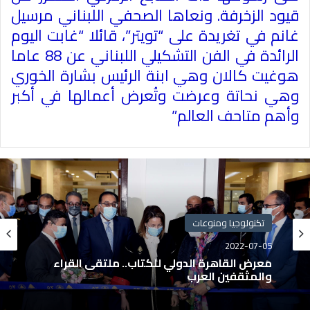
قيود الزخرفة
.
ونعاها الصحفي اللبناني مرسيل
غانم في تغريدة على “تويتر”، قائلا “غابت اليوم
الرائدة في الفن التشكيلي اللبناني عن 88 عاما
هوغيت كالان وهي ابنة الرئيس بشارة الخوري
وهي نحاتة وعرضت وتُعرض أعمالها في أكبر
وأهم متاحف العالم
”
تكنولوجيا ومنوعات
2022-07-05
معرض القاهرة الدولي للكتاب.. ملتقى القراء
والمثقفين العرب