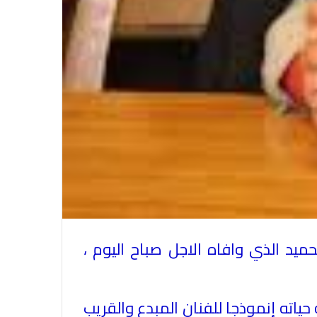
في احتفالية عيد الصحافة النجفية
بمناسبة مرور ١١٢ عاما على صدور أول
صحيفة (العلم)
في عيد الصحافة العراقية تحية لكل
الصحفيين ولأرواح شهداء الصحافة
رئيس العراق ومجلس الوزراء والنواب
والشخصيات العامة يهنؤن الصحفيين
العراقيين
ميد الذي وافاه الاجل صباح اليوم ،
يطالب السلطات السودانية بالإفراج
الفوري عن الزميل الصحفي اسحق
ياته إنموذجا للفنان المبدع والقريب
احمد فضل الله