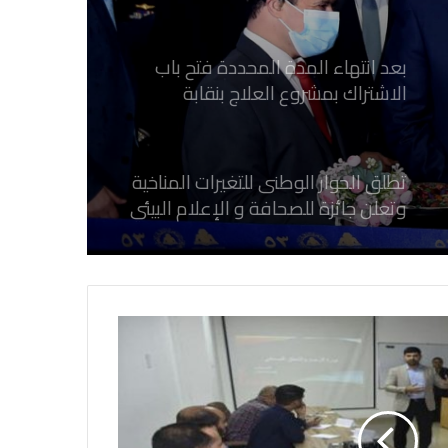
الصحفيين المصريين
تطلق الحوار الوطنى للتغيرات المناخية
وتعلن جائزة للصحافة و الإعلام ‎البيئي
عن التغيرات المناخية
نقابة الصحفيين العراقيين تستقبل طلبة
كلية الإعلام بجامعة المستقبل في بابل
في احتفالية عيد الصحافة النجفية
بمناسبة مرور ١١٢ عاما على صدور أول
صحيفة (العلم)
في عيد الصحافة العراقية تحية لكل
الصحفيين ولأرواح شهداء الصحافة