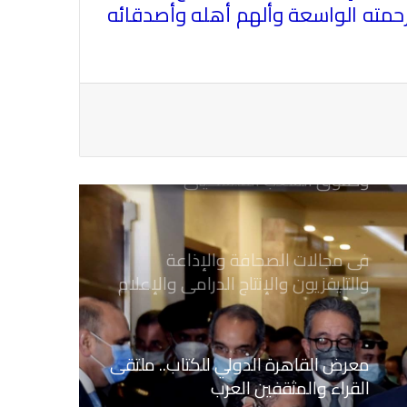
رحمته الواسعة وألهم أهله وأصدقائه
يدعو الى دعم القضية الفلسطينية
وحقوق الشعب الفلسطيني
فى مجالات الصحافة والإذاعة
والتليفزيون والإنتاج الدرامى والإعلام
الرقمي
معرض القاهرة الدولي للكتاب.. ملتقى
القراء والمثقفين العرب
بعد انتهاء المدة المحددة فتح باب
الاشتراك بمشروع العلاج بنقابة