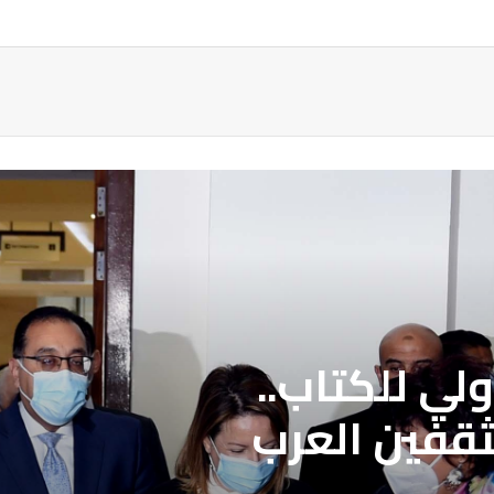
ة
لي للكتاب..
ثقفين العرب