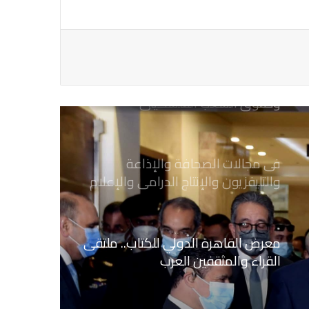
يطالب السلطات السودانية بالإفراج
الفوري عن الزميل الصحفي اسحق
احمد فضل الله
يدعو الى دعم القضية الفلسطينية
وحقوق الشعب الفلسطيني
فى مجالات الصحافة والإذاعة
والتليفزيون والإنتاج الدرامى والإعلام
الرقمي
معرض القاهرة الدولي للكتاب.. ملتقى
القراء والمثقفين العرب