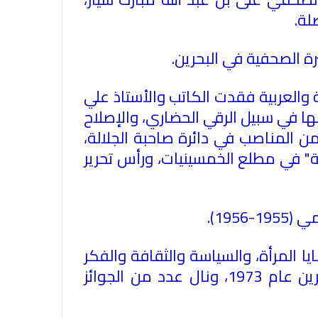
لة.
ة الصحفية في البحرين.
في احتفالية عيد الصحافة النجفية
 والعربية فقدت الكاتب والأستاذ علي
بمناسبة مرور ١١٢ عاما على صدور أول
 كان يخوضها في سبيل الرقي الحضاري، والإصلاح
صحيفة (العلم)
من المناصب في دائرة صاحبة الجلالة،
 في مطلع الخمسينيات، ورأس تحرير
في عيد الصحافة العراقية تحية لكل
الصحفيين ولأرواح شهداء الصحافة
195).
رئيس العراق ومجلس الوزراء والنواب
 المرأة، والسياسة والثقافة والفكر
والشخصيات العامة يهنؤن الصحفيين
والأدب، وكان الراحل عضوا في المجلس التأسيسي الذي صاغ أول دستور لمملكة البحرين عام 1973، ونال عدد من الجوائز
العراقيين