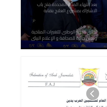
بعد انتهاء المدة المحددة فتح باب
الاشتراك بمشروع العلاج بنقابة
الصحفيين المصريين
تطلق الحوار الوطنى للتغيرات المناخية
وتعلن جائزة للصحافة و الإعلام ‎البيئي
عن التغيرات المناخية
نقابة الصحفيين العراقيين تستقبل طلبة
كلية الإعلام بجامعة المستقبل في بابل
في احتفالية عيد الصحافة النجفية
بمناسبة مرور ١١٢ عاما على صدور أول
صحيفة (العلم)