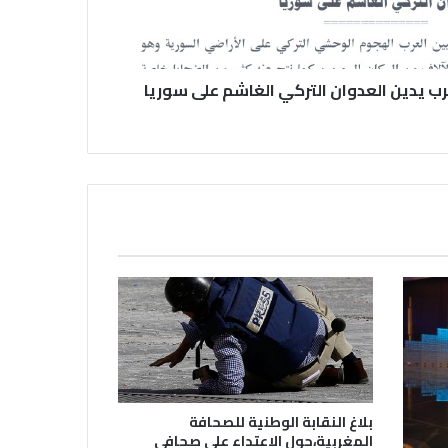
في عيد الصحافة العراقية تحية لكل
الصحفيين ولأرواح شهداء الصحافة
عرب يدين العدوان التركي الغاشم على سوريا
رئيس العراق ومجلس الوزراء والنواب
والشخصيات العامة يهنؤن الصحفيين
العراقيين
يطالب السلطات السودانية بالإفراج
الفوري عن الزميل الصحفي اسحق
احمد فضل الله
يدعو الى دعم القضية الفلسطينية
وحقوق الشعب الفلسطيني
بلاغ النقابة الوطنية للصحافة
المغربية،حول الاعتداء على صحافي