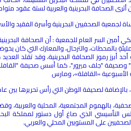
ن أثرى الصحافة البحرينية والعربية لستة عقود متواص
 لجمعية الصحفيين البحرينية وأسرة الفقيد والأسر
 أمين السر العام للجمعية : أن الصحافة البحرينية
9 عاما، بعد حياةٍ مليئةٍ بالمحطات، والترحال، والمعارك التي
د أبرز رموز الصحافة البحرينية، وقد تقلد العديد 
 وصحيفة "جلف ميرور"، كما أسس صحيفة "القافلة"
 الأسبوعية «القافلة»، ومارس
الوطن
التي رأس تحريرها بين عامي (1955-6
ية، بالهموم المجتمعية، المحلية والعربية، وقضايا
صحفيين على المستويين المحلي والعربي.