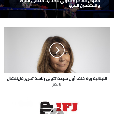
معرض القاهرة الدولي للكتاب.. ملتقى القراء
والمثقفين العرب
اللبنانية رولا خلف أول سيدة تتولى رئاسة تحرير فايننشال
تايمز