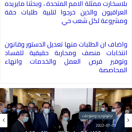
بلاسخارت ممثلة الامم المتحدة ، وبحثنا مايريده
العراقيون والذين خرجوا لتلبية طلبات حقة
ومشروعة لكل شعب حي
واضاف ان الطلبات منها تعديل الدستور وقانون
انتخابات منصف ومحاربة حقيقية للفساد
وتوفير فرص العمل والخدمات وانهاء
المحاصصة
تكنولوجيا ومنوعات
2022-07-05