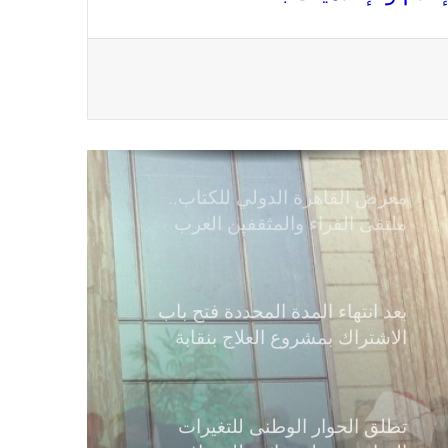
فى مجالات الصحافة والإذاعة
والتليفزيون والإنتاج الدرامى والإعلام
الرقمي
معرض القاهرة الدولي للكتاب..
ملتقى القراء والمثقفين العرب
بعد انتهاء المدة المحددة فتح باب
الاشتراك بمشروع العلاج بنقابة
الصحفيين المصريين
تطلق الحوار الوطنى للتغيرات
المناخية وتعلن جائزة للصحافة و
الإعلام ‎البيئي عن التغيرات المناخية