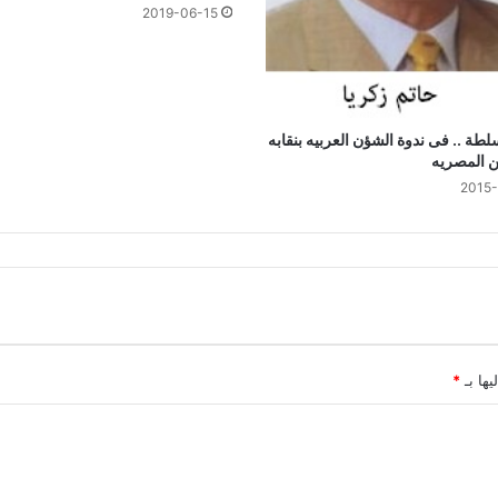
2019-06-15
سلطة .. فى ندوة الشؤن العربيه بنقابه
ن المصريه
2015-
يها بـ
*