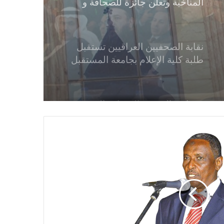
نقابة الصحفيين العراقيين تستقبل
طلبة كلية الإعلام بجامعة المستقبل
في بابل
في احتفالية عيد الصحافة النجفية
بمناسبة مرور ١١٢ عاما على صدور
أول صحيفة (العلم)
في عيد الصحافة العراقية تحية لكل
الصحفيين ولأرواح شهداء الصحافة
رئيس العراق ومجلس الوزراء والنواب
والشخصيات العامة يهنؤن الصحفيين
العراقيين