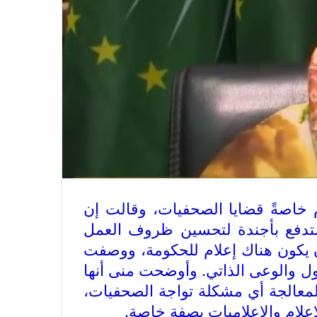
الصحفيين ولأرواح شهداء الصحافة
رئيس العراق ومجلس الوزراء والنواب
والشخصيات العامة يهنؤن الصحفيين
العراقيين
يطالب السلطات السودانية بالإفراج
الفوري عن الزميل الصحفي اسحق
احمد فضل الله
م خاصةً قضايا الصحفيات، وقالت إن
ستدفع بأجندة لتحسين ظروف العمل
يدعو الى دعم القضية الفلسطينية
 يكون هناك إعلام للحكومة، ووصفت
وحقوق الشعب الفلسطيني
قول والوعى الذاتي. وأوضحت منى أنها
 لمعالجة أي مشكلة تواجة الصحفيات،
علام والإعلاميات بصفة خاصة
.