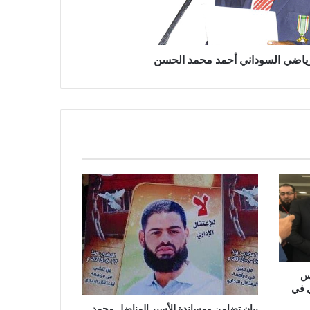
يطالب السلطات السودانية بالإفراج
الفوري عن الزميل الصحفي اسحق
احمد فضل الله
رياضي السوداني أحمد محمد الحسن
يدعو الى دعم القضية الفلسطينية
وحقوق الشعب الفلسطيني
فى مجالات الصحافة والإذاعة
والتليفزيون والإنتاج الدرامى والإعلام
الرقمي
معرض القاهرة الدولي للكتاب..
ملتقى القراء والمثقفين العرب
رس
ي في
بيان تضامن ومساندة للأسير المناضل محمد