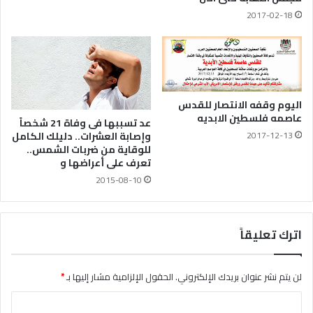
2017-02-18
اليوم وقفه الانتصار للقدس
عاصمه فلسطين الابديه
عد تسببها فى وفاة 21 شخصاً
2017-12-13
وإصابة العشرات.. دليلك الكامل
للوقاية من ضربات الشمس..
تعرف على أعراضها و
2015-08-10
اترك تعليقاً
لن يتم نشر عنوان بريدك الإلكتروني.
الحقول الإلزامية مشار إليها بـ
*
ا