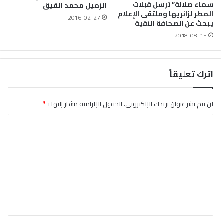
سماء صلالة” ترسل قبلات
الزميل محمد القيق
المطر لزائريها وملتقى الإعلام
2016-02-27
يبحث عن الصحافة النقية
2018-08-15
اترك تعليقاً
لن يتم نشر عنوان بريدك الإلكتروني.
الحقول الإلزامية مشار إليها بـ
*
ا
ل
ت
ع
ل
ي
ق