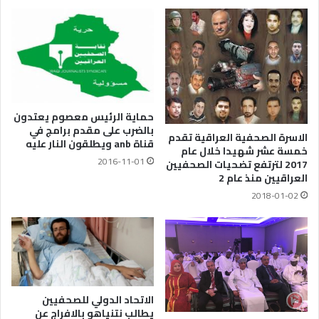
حماية الرئيس معصوم يعتدون
بالضرب على مقدم برامج في
الاسرة الصحفية العراقية تقدم
قناة anb ويطلقون النار عليه
خمسة عشر شهيدا خلال عام
2016-11-01
2017 لترتفع تضحيات الصحفيين
العراقيين منذ عام 2
2018-01-02
الاتحاد الدولي للصحفيين
يطالب نتنياهو بالافراج عن