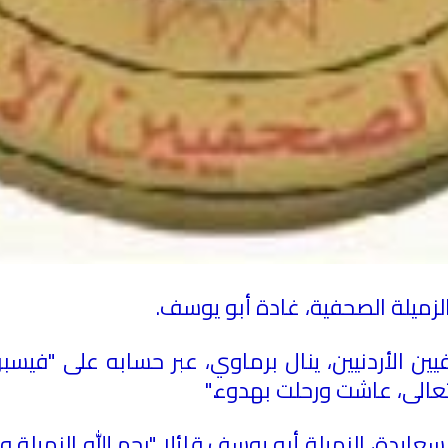
لزميلة الصحفية، غادة أبو يوسف
.
الأردنيين، ينال برماوي، عبر حسابه على "فيسبوك"
تعالى، عاشت ورحلت بهدوء
".
عايدة، الزميلة أبو يوسف قائلا "رحم الله الزميلة و