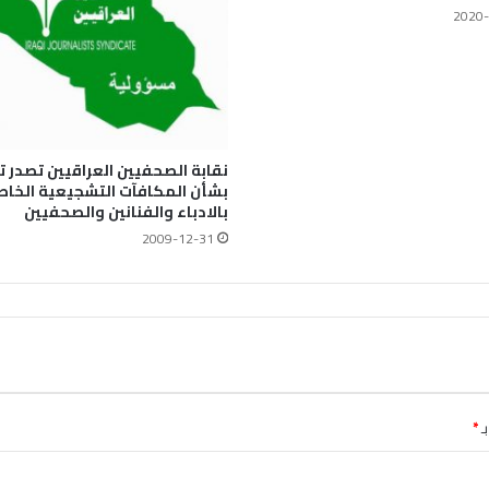
2020-
نقابة الصحفيين العراقيين تصدر 
بشأن المكافآت التشجيعية الخاص
بالادباء والفنانين والصحفيين
2009-12-31
ـ
*