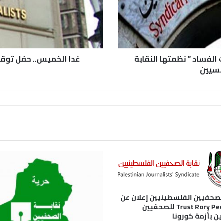
الفساد ” نظمتها النقابة
غدا الخميس.. حفل توقيع
نسيين
لصحفيين الفلسطينيين إعلان عن
منحةTrust Rory Peck للصحفيين
ين بأزمة كورونا