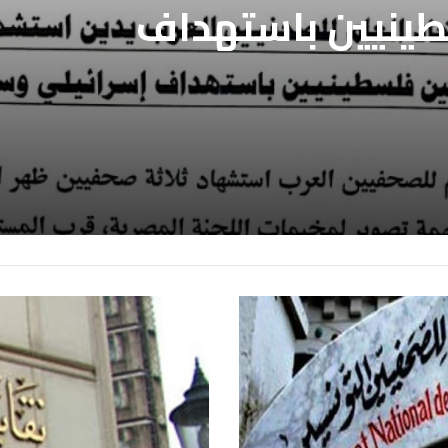
فيين العرب يدين
بالافراج عن
ين المعتقلين
طينيين باستهداف
ع غزة