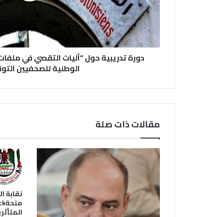
دورة تدريبية حول “آليات التقصي في ملفات 
الوطنية للصحفيين التو
مقالات ذات صلة
نقابة ا
المتأثر