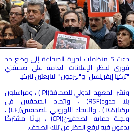
دعت 5 منظمات لحرية الصحافة إلى وضع حد
فوري لحظر الإعلانات العامة على صحيفتي
"تركيا إيفرينسل" و"بيرجون" التابعتين لتركيا
.
ونشر المعهد الدولي للصحافة
(IPI)
، ومراسلون
بلا حدود
(RSF)
، واتحاد الصحفيين في
تركيا
(TGS)
، والاتحاد الأوروبي للصحفيين
(EFJ)
،
ولجنة حماية الصحفيين
(CPJ)
، بيانًا مشتركًا
يدعون فيه لرفع الحظر عن تلك الصحف
.