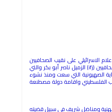
علام الاسرائيلي على نقيب الصحافيين
حافيين
(ifj)
الزميل ناصر أبو بكر والتي
ية الصهيونية التي سعت ومنذ نشوء
الاتحاد العام للصحفيين العرب يدين
الشعب الفلسطيني واقامة دولة مصطنعة
بكل قوة جريمة إغتيال الاحتلال
الصهيوني للصحفيين الفسطينيين فى
غزة
الاتحاد العام للصحفيين العرب يطالب
المهنية ومناضل شريف في سبيل قضيته
بدعم حرية الصحافة فى الدول العربية