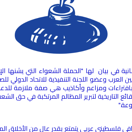
نية في بيان لها "الحملة الشعواء التي يشنها الإ
ن العرب وعضو اللجنة التنفيذية للاتحاد الدولي للص
بافتراءات ومزاعم وأكاذيب هي صفة ملازمة للدعا
وقائع التاريخية لتبرير المظالم المرتكبة في حق 
وعة
".
 صحافي فلسطيني عربي يتمتع بقدر عالٍ من الأخلاق 