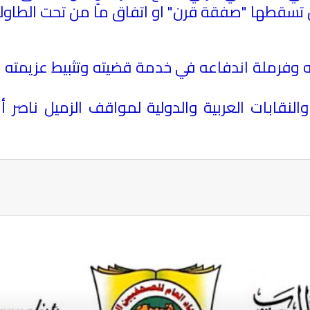
ن تسقطها "صفقة قرن" او اتفاق ما من تحت الطاول
ه وفرملة اندفاعه في خدمة قضيته وتثبيط عزيمته ا
ية والنقابات العربية والدولية لمواقف الزميل ناص
ة