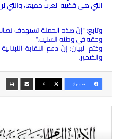
التي هي قضية العرب جميعا، والتي ل
وتابع: "إنّ هذه الحملة تستهدف نضال
وحقه في وطنه السليب
".
وختم البيان: إنّ دعم النقابة اللبنان
والضمير
.
مشاركة عبر البريد
طباع
فيسبوك
X
أقرأ التالي