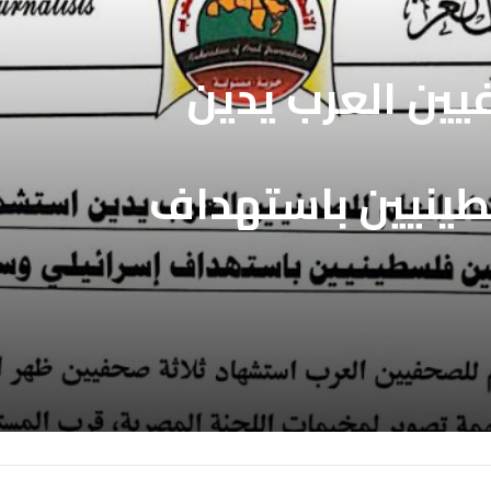
فيين العرب يدين
طينيين باستهداف
ع غزة