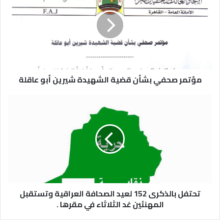
مؤتمر صحفي بشأن قضية الشهيدة شيرين أبو عاقلة
تحتفل بالذكرى 152 لعيد الصحافة العراقية وتستقبل
المهنئين غد الثلاثاء في مقرها .