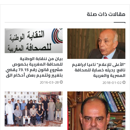
مقالات ذات صلة
بيان من ننقابة الوطنية
للصحافة المغربية بخصوص
“الأعلى للإعلام” ناعيا ابراهيم
مشروع قانون رقم 73.15 يقضي
نافع: رحيله خسارة للصحافة
بتغيير وتتميم بعض أحكام الق
المصرية والعربية
2016-03-28
2018-01-02