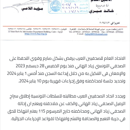
الاتحاد العام للصحفيين العرب يرفض بشكل صارم وقوي التحفظ على
الصحفي التونسي زياد الهاني منذ يوم الخميس 28 ديسمبر 2023
والإمعان فى التنكيل به من خلال إيداعه السجن منذ أمس 1 يناير 2024
وتحديد جلسة لمحاكمته وفق إجراءات قهرية يوم 10 يناير 2024.
ويجدد اتحاد الصحفيين العرب مطالبته للسلطات التونسية إطلاق سراح
الزميل الصحفي زياد الهاني والكف عن ملاحقته ويعتبر ان إحالة
الصحفي زياد الهاني ومحاكمته خارج المرسوم 115 يعتبر انتهاكا للحق
في حرية التعبير والصحافة والنشر وانتهاكا لقواعد الإجراءات الجزائية.