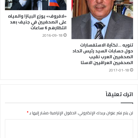
«لافروف» يوزع البيتزا والمياه
على الصحفيين في جنيف بعد
انتظارهم 6 ساعات
2016-09-18
تنويه …لكثرة الاستفسارات
حول حسابات السيد رئيس اتحاد
الصحفيين العرب نقيب
الصحفيين العراقيين الاستا
2017-01-18
اترك تعليقاً
لن يتم نشر عنوان بريدك الإلكتروني.
الحقول الإلزامية مشار إليها بـ
*
ا
ل