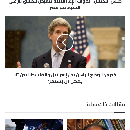
جيش الاحتلال: القوات الإٍسرائيلية تتعرض لإطلاق نار على
الحدود مع مصر
كيري: الوضع الراهن بين إسرائيل والفلسطينيين "لا
يمكن أن يستمر"
مقالات ذات صلة