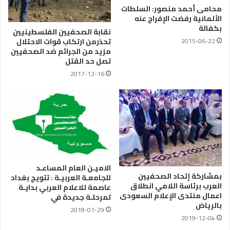
محامى أحمد منصور: السلطات
الألمانية رفضت الإفراج عنه
بكفالة
نقابة الصحفيين الفلسطينيين
تحذرمن ارتكاب قوات الاحتلال
2015-06-22
مزيد من الجرائم ضد الصحفيين
تصل حد القتل
2017-12-16
الاميـن العام المساعـد
بمشاركة إتحاد الصحفيين
للجامعـة العربيـة : تتويج بغداد
العرب برئاسة اللامي انطلاق
عاصمة للاعلام العربي بدايـة
اعمال منتدى الإعلام السعودى
لمرحلـة جديدة في
بالرياض
2018-01-29
2019-12-04