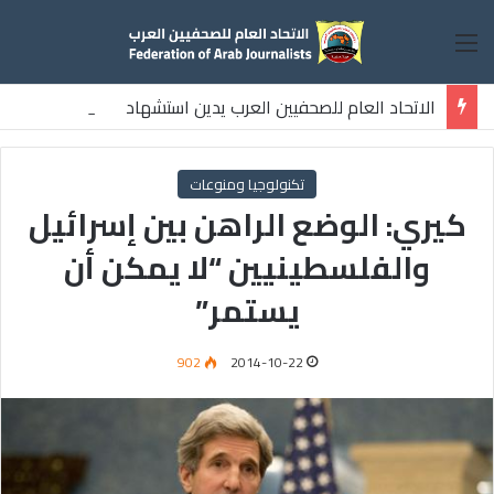
القائمة
الاتحاد العام للصحفيين العرب يدين استشهاد
ثلاثة صحفيين فلسطينيين باستهداف إسرائيلي وسط قطاع غزة
تكنولوجيا ومنوعات
كيري: الوضع الراهن بين إسرائيل
والفلسطينيين “لا يمكن أن
يستمر”
902
2014-10-22