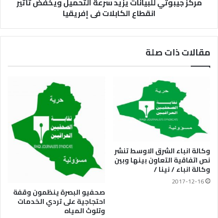
مركز جيبوتي للبيانات يزيد سرعة التحميل ويخفض تأثير
انقطاع الكابلات فى إفريقيا
مقالات ذات صلة
وكالة انباء الشرق الاوسط تنشر
نص اتفاقية التعاون بينها وبين
وكالة انباء / نينا /
2017-12-16
صحفيو البصرة ينظمون وقفة
احتجاجية على تردي الخدمات
وتلوث المياه