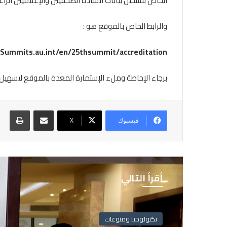
الخاص بتسجيل بيانات السادة الصحفيين والإعلاميين الرا
والرابط الخاص بالموقع هو :
/Summits.au.int/en/25thsummit/accreditation
برجاء الإحاطة وملء الإستمارة المعدة بالموقع لتسهيل م
مشاركة عبر البريد
طباع
فيسبوك
X
أقرأ التالي
تكنولوجيا ومنوعات