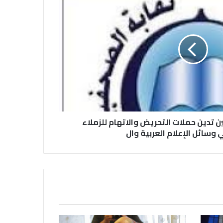
في احتفالية عيد الصحافة النجفية
بمناسبة مرور ١١٢ عاما على صدور أول
صحيفة (العلم)
في عيد الصحافة العراقية تحية لكل
الصحفيين ولأرواح شهداء الصحافة
ين تدين حملات التحريض والاتهام للزملاء
 وسائل الإعلام العربية وال
رئيس العراق ومجلس الوزراء والنواب
والشخصيات العامة يهنؤن الصحفيين
العراقيين
يطالب السلطات السودانية بالإفراج
الفوري عن الزميل الصحفي اسحق