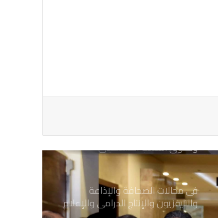
رئيس العراق ومجلس الوزراء والنواب
والشخصيات العامة يهنؤن الصحفيين
العراقيين
يطالب السلطات السودانية بالإفراج
الفوري عن الزميل الصحفي اسحق
احمد فضل الله
يدعو الى دعم القضية الفلسطينية
وحقوق الشعب الفلسطيني
فى مجالات الصحافة والإذاعة
والتليفزيون والإنتاج الدرامى والإعلام
الرقمي