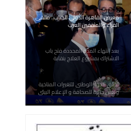
معرض القاهرة الدولي للكتاب.. ملتقى
القراء والمثقفين العرب
بعد انتهاء المدة المحددة فتح باب
الاشتراك بمشروع العلاج بنقابة
الصحفيين المصريين
تطلق الحوار الوطنى للتغيرات المناخية
وتعلن جائزة للصحافة و الإعلام ‎البيئي
عن التغيرات المناخية
نقابة الصحفيين العراقيين تستقبل طلبة
كلية الإعلام بجامعة المستقبل في بابل