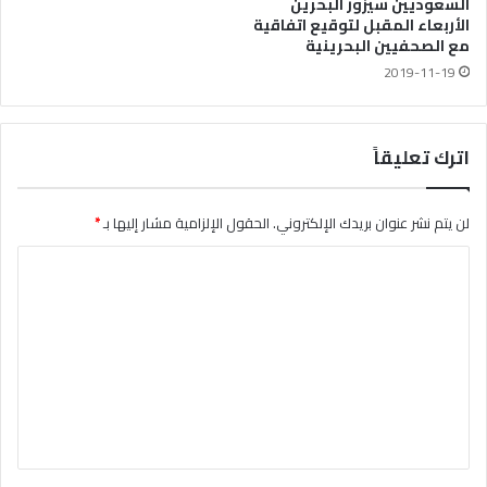
السعوديين سيزور البحرين
الأربعاء المقبل لتوقيع اتفاقية
مع الصحفيين البحرينية
2019-11-19
اترك تعليقاً
لن يتم نشر عنوان بريدك الإلكتروني.
الحقول الإلزامية مشار إليها بـ
*
ا
ل
ت
ع
ل
ي
ق