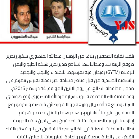
تلقت نقابة الصحفيين بلاغا من الزميلين عبدالله المنصوري سكرتير تحرير
موقع الربيع نت، وعبدالباسط الشاجع مدير تحرير شبكة الخليج واليمن
للإعلام (GYFM) يفيدان فيه تعرضهما للاعتداء والنهب والتهديد
بالتصفية الجسدية من قبل عناصر مسلحة تدير نقطة تفتيش تتمركز على
مدخل محافظة الضالع، في يوم الاثنين الموافق 14 ديسمبر 2015م.
وقد قامت تلك المجموعة بنهب سيارة عبدالله المنصوري (نوع هونداي
النترا) ، ومبلغ 70 ألف ريال واربعة جوالات وبطائق شخصية وبنكية.و رفع
المسلحون عليهما أسلحتهم، وهددوهما بالقتل عدة مرات، رغم
إبرازهما للهوية الصحفية. نقابة الصحفيين وهي تدين هذه الجريمة
تطالب السلطات المعنية في الضالع سرعة التحقييق في الواقعة والقاء
القبض على الجناة ومعاقبتهم واعادة المنهوبات للزميلين. نقابة