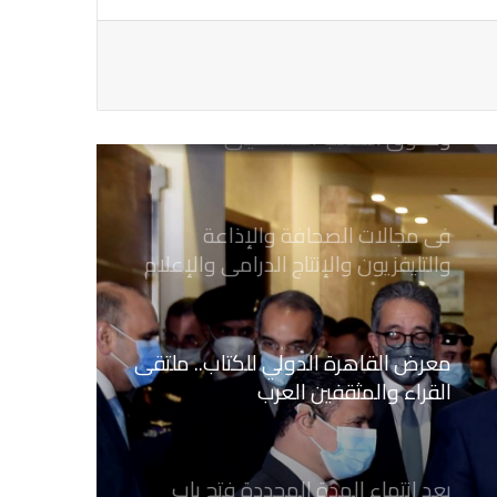
الفوري عن الزميل الصحفي اسحق
احمد فضل الله
يدعو الى دعم القضية الفلسطينية
وحقوق الشعب الفلسطيني
فى مجالات الصحافة والإذاعة
والتليفزيون والإنتاج الدرامى والإعلام
الرقمي
معرض القاهرة الدولي للكتاب.. ملتقى
القراء والمثقفين العرب
بعد انتهاء المدة المحددة فتح باب