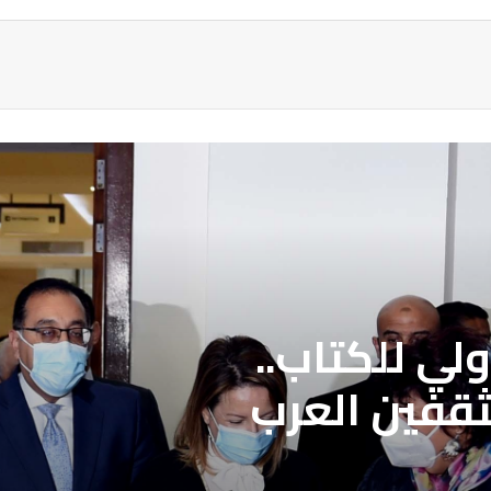
ة
لي للكتاب..
ثقفين العرب