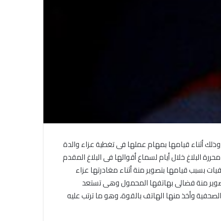
في احتفالية عيد الصحافة النجفية
بمناسبة مرور ١١٢ عاما على صدور أول
صحيفة (العلم)
في عيد الصحافة العراقية تحية لكل
الصحفيين ولأرواح شهداء الصحافة
قها بالتعدى عليها، وذلك أثناء قيامها بمهام عملها فى تغطية عزاء والدة
رئيس العراق ومجلس الوزراء والنواب
حررة البلاغ خلال أيام لسماع أقوالها فى البلاغ المقدم
والشخصيات العامة يهنؤن الصحفيين
ات بسبب قيامها بتصوير منة أثناء مغادرتها عزاء
العراقيين
وبر، حيث بدأ الخلاف عندما قامت الصحفية بتصوير منة فضالى بهاتفها المحمول وهى تستعد
لصحفية وأخذ منها الهاتف بالقوة، وهو ما ترتب عليه
يطالب السلطات السودانية بالإفراج