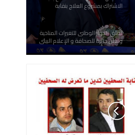
الاشتراك بمشروع العلاج بنقابة
الصحفيين المصريين
تطلق الحوار الوطنى للتغيرات المناخية
وتعلن جائزة للصحافة و الإعلام ‎البيئي
عن التغيرات المناخية
نقابة الصحفيين العراقيين تستقبل طلبة
كلية الإعلام بجامعة المستقبل في بابل
في احتفالية عيد الصحافة النجفية
بمناسبة مرور ١١٢ عاما على صدور أول
صحيفة (العلم)