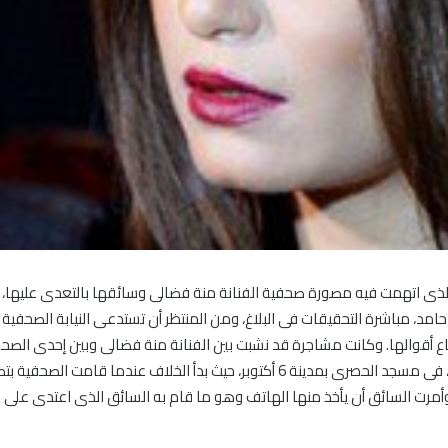
 نيابة أول أكتوبر المحضر رقم 12381 سنة 2015، والذى اتهمت فيه مصورة صحفية الفنانة منة فضالى وسائ
حامد، مباشرة التحقيقات فى البلاغ، ومن المنتظر أن تستدعى النيابة الصحفية م
 أقوالها. وكانت مشاجرة قد نشبت بين الفنانة منة فضالى وبين إحدى الصحفي
والدة الفنان رياض الخولى الذى أقيم مساء أمس الأثنين، فى مسجد الحصرى بمدينة 6 أكت
أمرت السائق أن يأخذ منها الهاتف وهو ما قام به السائق الذى اعتدى على ا