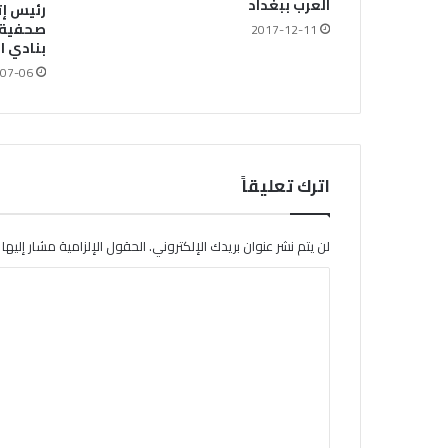
العرب ببغداد
رئيس إت
صحفية 
2017-12-11
بنادي ا
07-06
اترك تعليقاً
لن يتم نشر عنوان بريدك الإلكتروني.
الحقول الإلزامية مشار إليها ب
ا
ل
ت
ع
ل
ي