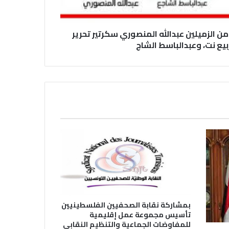
في عيد الصحافة العراقية تحية لكل
الصحفيين ولأرواح شهداء الصحافة
من الزميلين عبدالله المنصوري سكرتير تحرير
يع نت، وعبدالباسط الشاج
رئيس العراق ومجلس الوزراء والنواب
والشخصيات العامة يهنؤن الصحفيين
العراقيين
يطالب السلطات السودانية بالإفراج
الفوري عن الزميل الصحفي اسحق
احمد فضل الله
يدعو الى دعم القضية الفلسطينية
وحقوق الشعب الفلسطيني
بمشاركة نقابة الصحفيين الفلسطينيين
تأسيس مجموعة عمل إقليمية
للمفاوضات الجماعية والتنظيم النقابي