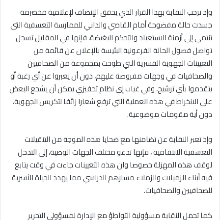
وإذ ترحب النقابة بهذا القرار الذي يحقق الإنصاف لإعلامية مخضرمة
جسدت حالة مفضوحة أمام القاصي والداني للممارسة التعسفية التي
تنتمي إلى أزمنة الاستعباد والتحكم البغيضة، فإنها في المقابل تسجل
تواصل فصول الحالة الفرعونية البئيسة بالإعلان عن قائمة من
التعيينات الجهوية القسرية التي طوحت بمجموعة من الصحافيين
والصحافيات في وجهات مفروضة عليهم، دون أن يعبروا عن أي رغبة أو
يتقدموا بأي ترشيح، وفي غياب إي نظام تحفيزي يمكن أن يشجع البعض
على الانخراط في هذه العملية التي ترفع شعارا زائفا لتكريس الجهوية،
دون أية مقومات موضوعية.
وإذ تعبر النقابة عن تضامنها مع ضحايا هذه الموجة من التنقيلات
التعسفية الانتقامية ، فإنها تدعو مختلف الجهات الوصية، إلى التدخل
لوقف هذه المهزلة خصوصا وان هذه التعيينات جاءت في وقت يتابع
فيه أبناء الزميلات والزملاء مسارهم الدراسي مما يهدد الحياة الأسرية
للصحافيين والصحافيات.
كما تحمل النقابة مسؤولية التواطؤ مع الإدارة لمسؤولي التحرير