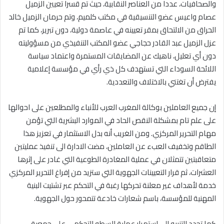
والصحافيات، عددا من العناصر النقابية، حيث تم قسرا تعيين الزميل
عصام واعيس عضو التنسيقية في مكتب كلميم، وتم حرمان الزميل خالد
الحراق من الالتحاق بمقر تعيينه في عاصمة دولية، دون تبرير، كما تم
عزل الزميل عبد القادر حجاجي عضو المكتب التنفيذي من مسؤوليته
دون أي تعليل، ناهيك عن المضايقات المستمرة واعتماد سياسة
اللائحة السوداء التي تستهدف كل ذي رأي في مؤسسة إعلامية
يفترض أن تغتني بالاختلاف والتعددية.
إن جميع العاملين بوكالة المغرب العرب للأنباء والمطلعين على احوالها
على علم تام بمشكلة النقص الحاد في الموارد البشرية التي تؤمن
مهام التحرير المركزي. ومن الغريب أنه بدل الاستثمار في تعزيز هذا
الطاقم وتخفيف العبء عن العاملين، مضت الادارة الى تنفيذ عمليتين
متعاقبتين تتمثلان في عملية المغادرة الطوعية التي غادر على إثرها
العشرات، ثم قرار التعيينات الجهوية التي ستزيد من إفراغ التحرير المركزي
خدمة لأهداف غير معلنة تحركها رغبة في التحكم عبر تشتيت البنية
المهنية للمؤسسة، باسم شعارات خادعة تتمحور حول الجهوية.
كما تجدد التنبيه الى استمرار عملية السطو التحكمي على جمعية