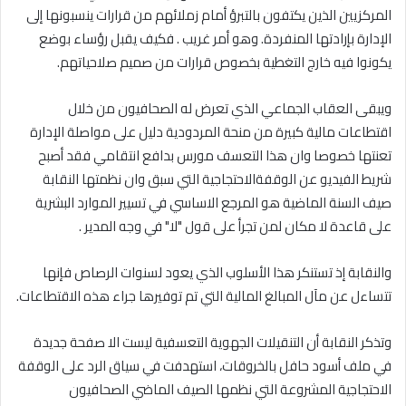
المركزيين الذين يكتفون بالتبرؤ أمام زملائهم من قرارات ينسبونها إلى
الإدارة بإرادتها المنفردة. وهو أمر غريب . فكيف يقبل رؤساء بوضع
يكونوا فيه خارج التغطية بخصوص قرارات من صميم صلاحياتهم.
ويبقى العقاب الجماعي الذي تعرض له الصحافيون من خلال
اقتطاعات مالية كبيرة من منحة المردودية دليل على مواصلة الإدارة
تعنتها خصوصا وان هذا التعسف مورس بدافع انتقامي فقد أصبح
شريط الفيديو عن الوقفةالاحتجاجية التي سبق وان نظمتها النقابة
صيف السنة الماضية هو المرجع الاساسي في تسيير الموارد البشرية
على قاعدة لا مكان لمن تجرأ على قول "لا" في وجه المدير .
والنقابة إذ تستنكر هذا الأسلوب الذي يعود لسنوات الرصاص فإنها
تتساءل عن مآل المبالغ المالية التي تم توفيرها جراء هذه الاقتطاعات.
وتذكر النقابة أن التنقيلات الجهوية التعسفية ليست الا صفحة جديدة
في ملف أسود حافل بالخروقات، استهدفت في سياق الرد على الوقفة
الاحتجاجية المشروعة التي نظمها الصيف الماضي الصحافيون