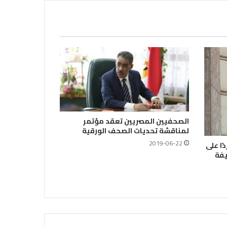
العراقيين
يطالب السلطات السودانية بالإفراج
الفوري عن الزميل الصحفي اسحق
احمد فضل الله
يدعو الى دعم القضية الفلسطينية
وحقوق الشعب الفلسطيني
الصحفيين المصريين تعقد مؤتمر
لمناقشة تحديات الصحف الورقية
2019-06-22
ًا على
فى مجالات الصحافة والإذاعة
يفة
والتليفزيون والإنتاج الدرامى والإعلام
الرقمي
معرض القاهرة الدولي للكتاب.. ملتقى
القراء والمثقفين العرب