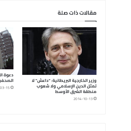
مقالات ذات صلة
دعوة ال
وزير الخارجية البريطانية: “داعش” لا
الصحفيي
تمثل الدين الإسلامي ولا شعوب
03-15
منطقة الشرق الأوسط
2014-10-13