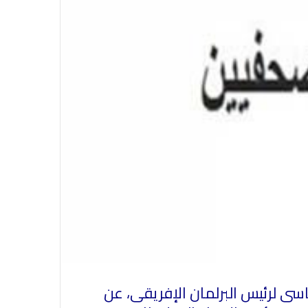
في احتفالية عيد الصحافة النجفية
بمناسبة مرور ١١٢ عاما على صدور أول
سى لرئيس البرلمان الإفريقى، عن
صحيفة (العلم)