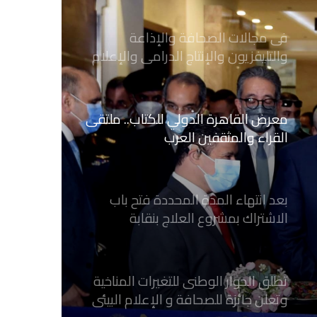
فى مجالات الصحافة والإذاعة
والتليفزيون والإنتاج الدرامى والإعلام
الرقمي
معرض القاهرة الدولي للكتاب.. ملتقى
القراء والمثقفين العرب
بعد انتهاء المدة المحددة فتح باب
الاشتراك بمشروع العلاج بنقابة
الصحفيين المصريين
تطلق الحوار الوطنى للتغيرات المناخية
وتعلن جائزة للصحافة و الإعلام ‎البيئي