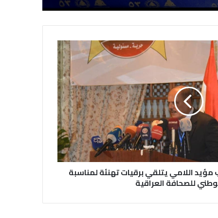
عن التغيرات المناخية
نقابة الصحفيين العراقيين تستقبل طلبة
كلية الإعلام بجامعة المستقبل في بابل
في احتفالية عيد الصحافة النجفية
بمناسبة مرور ١١٢ عاما على صدور أول
صحيفة (العلم)
في عيد الصحافة العراقية تحية لكل
الصحفيين ولأرواح شهداء الصحافة
 مؤيد اللامي يتلقي برقيات تهنئة لمناسبة
لوطني للصحافة العراقية
رئيس العراق ومجلس الوزراء والنواب
والشخصيات العامة يهنؤن الصحفيين