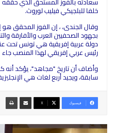
سعادته بالفوز المستحق الذي حققه ا
خلفا للبلجيكي فيليب لوروث
.
وقال الجندى، ، إن الفوز المحقق هو 
بجهود الصحفيين العرب والأفارقة والتن
رئيس عربي إفريقي لهذا المنصب جاء نت
وأضاف أن تاريخ "مجاهد"، يؤكد أنه كف
سابقة، ويجيد أربع لغات هي الإنجليزية 
مشاركة عبر البريد
طباع
فيسبوك
X