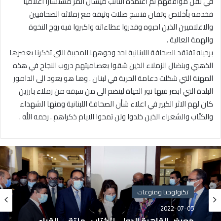
في نقل مواقفهم ثم اعتمده النائب ميشال المر مستشاراً اعلامياً
فخدمه بأخلاص وتفان فنسج صلات وثيقة مع زملائه الصحافيين
والاعلاميين الذين احبوه وقدروا عطاءاته واكبروا فيه روح النخوة
والهمة العالية .
برحيله تفتقد الصحافة اللبنانية احد وجوهها المحببة التي تذكرنا بعصرها
الذهبي وبنضال الزملاء الذين شقوا بعصاميتهم دروب النجاح في هذه
المهنة التي شكلت دعامة الحرية في لبنان . وها هو يعود الى الدامور
البلدة التي ابصر فيها نور الحياة لينضم الى من سبقه من زملاء بارزين
كان لهم الاثر الكبير في اعلاء شأن الصحافة اللبنانية ومنها الشهداء
والكتّاب والشعراء الذين خلدوا ولن تمحوا الايام ذكراهم . رحمه الله .
تكنولوجيا ومنوعات
2022-07-05
معرض القاهرة الدولي للكتاب.. ملتقى القراء