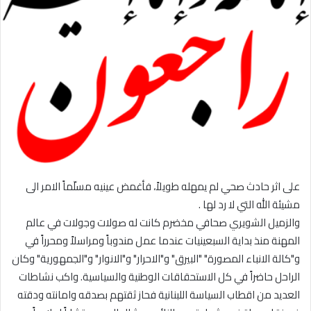
على اثر حادث صحي لم يمهله طويلاً، فأغمض عينيه مسلّماً الامر الى
مشيئة الله التي لا رد لها .
والزميل الشويري صحافي مخضرم كانت له صولات وجولات في عالم
المهنة منذ بداية السبعينيات عندما عمل مندوباً ومراسلاً ومحرراً في
و"كالة الانباء المصورة" "البيرق" و"الاحرار" و"الانوار" و"الجمهورية" وكان
الراحل حاضراً في كل الاستحقاقات الوطنية والسياسية. واكب نشاطات
العديد من اقطاب السياسة اللبنانية فحاز ثقتهم بصدقه وامانته ودقته