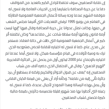
إن نقابة الصحفيين سوف تحتفظ للراحل الكبير بالعديد من المواقف
دفاعا عن حرية الصحافة باعتبارها إحدى الحريات العامة ولا تنسى له
موقفه الشهير عندما وجه رسالة لأعمال الجمعية العمومية الطارئة
في العاشر من يونيو 1995 لرفض التعديلات التي أقرها مجلس الشعب
في حينها، وكانت تمثل عدوانا على حرية الصحافة وقال فيها "إنها ليست
أزمة قانون ولكنها أزمة سلطة شاخت على مقاعدها" وكان لكلمته أثر
كبير في أعمال الجمعية العمومية التي ظلت في حالة انعقاد مستمر
على مدى عام، كما لا تنسى له اختياره للنقابة لتحضن مشروعه الذي
ترك به وصية لأولاده في قيام مؤسسة هيكل. ولا تنسى أيضا عندما تم
اختياره بالإجماع عام 2000 ليكون أول من يحصل على الجائزة التقديرية
"الهرم الذهبي"، وقال في الاحتفال الذي حضره آلاف من شباب
الصحفيين إنه "يعف عن قبول الجوائز والتكريم ولكنه لا يستطيع أن يرد
جائزة تأتي إليه من نقابته"، وكأنه أراد أن يعلي من قيمة الكيان النقابي
وأن يصل بهذه الرسالة وهذا النموذج لأجيال عديدة، كما لا ننسى له
رغبته التي أخطرنا بها منذ شهور قليلة بتخصيصه جائزتين بقيمة مالية
كبيرة تخصص لشباب الصحفيين.