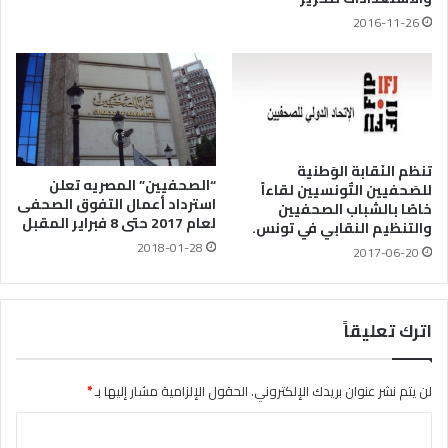
2016-11-26
تنظم النَقابة الوَطنية
“الصحفيين” المصريه تعلن
للصَحفيين التٌونسيين لقاءاً
استرداد أعمال التفوق الصحفى
خاصًا بالشباب الصحفيين
لعام 2017 حتى 8 فبراير المقبل
والتنظيم النقابي في تونس.
2018-01-28
2017-06-20
اترك تعليقاً
لن يتم نشر عنوان بريدك الإلكتروني.
الحقول الإلزامية مشار إليها بـ
*
ا