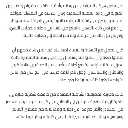
لم ينفصل هيكل المواطن عن وطنه وأمته لحظة واحدة ولم يفصل بين
المرونة في إدارة العملية الصحفية وبين الصلابة في التمسك بقواعد
المهنة والإصرار على اتخاذ المواقف المبدئية في الحياة العامة، وكان
أن دفع ثمن ذلك بالسجن والمنع من النشر في وطنه وبحملات التشهير،
ولم ينل كل ذلك من عزيمته ولم ينجر لحظة إلى معارك جانبية.
كان العمل مع الأستاذ والانتماء لمدرسته فخرا لمن شاء حظهم أن
يعملوا معه وأن ينتموا لمدرسته، بل إن إحدى سماته المتميزة كانت
عمق علاقاته الإنسانية مع أطياف وأجيال من الصحفيين والمفكرين
والباحثين والسياسيين، وظل لآخر أيامه حريصا على التواصل مع الناس
متواضعا بغير تكلف ومترفعا بغير صلف.
كانت ذخيرته المعرفية الشاملة الممتدة من حافظة شعرية جبارة إلى
ذاكرةتاريخية لا تعرف الوهن إلى الاطلاع على كل ما هو حديث ومعاصر
من المصادر والمراجع عدا عن رحلاته ومقابلاته مع مفكري العالم
وسياسييه وكبار صحفييه، ذخيرة تتجلى في كتاباته وكتبه وجلساته.