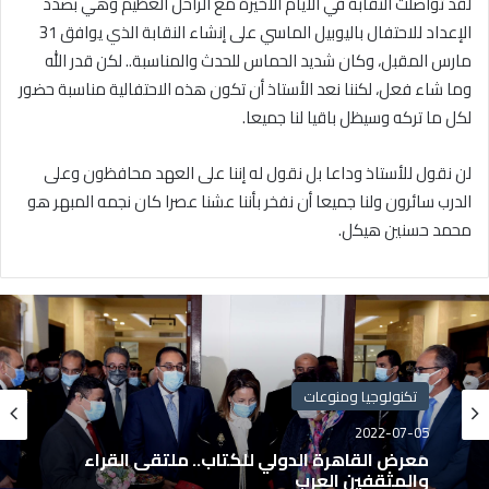
لقد تواصلت النقابة في الأيام الأخيرة مع الراحل العظيم وهي بصدد
الإعداد للاحتفال باليوبيل الماسي على إنشاء النقابة الذي يوافق 31
مارس المقبل، وكان شديد الحماس للحدث والمناسبة.. لكن قدر الله
وما شاء فعل، لكننا نعد الأستاذ أن تكون هذه الاحتفالية مناسبة حضور
لكل ما تركه وسيظل باقيا لنا جميعا.
لن نقول للأستاذ وداعا بل نقول له إننا على العهد محافظون وعلى
الدرب سائرون ولنا جميعا أن نفخر بأننا عشنا عصرا كان نجمه المبهر هو
محمد حسنين هيكل.
تكنولوجيا ومنوعات
2022-07-05
معرض القاهرة الدولي للكتاب.. ملتقى القراء
والمثقفين العرب