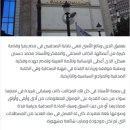
بعميق الحزن وبالغ الأسى تنعي نقابة الصحفيين فى مصر رمزا وقامة
كبيرة من أعضائها، الكاتب الصحفي والمفكر والأستاذ محمد حسنين
هيكل، الذي أعطى للإنسانية وللأمة العربية ولمصر جهده وفكره
وصلابة موقفه وريادته الفذة في مهنة الصحافة وفي الكتابة
الصحفية والمراجع السياسية والتاريخية.
إن بصمة الأستاذ في كل تلك المجالات كانت وستبقى فريدة في تميزها
سواء من حيث القدرة على الوصول للمعلومات من أدق وأرقى وأوثق
مصادرها، أو من حيث السبق وسبك المادة الصحفية بحرفية فذة
وصوغها بلغة متفردة، كان له الفضل فى صك العديد من المصطلحات
التي لم تكن موجودة وصارت شائعة مشهورة.