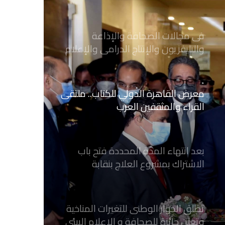
فى مجالات الصحافة والإذاعة
والتليفزيون والإنتاج الدرامى والإعلام
الرقمي
معرض القاهرة الدولي للكتاب.. ملتقى
القراء والمثقفين العرب
بعد انتهاء المدة المحددة فتح باب
الاشتراك بمشروع العلاج بنقابة
الصحفيين المصريين
تطلق الحوار الوطنى للتغيرات المناخية
وتعلن جائزة للصحافة و الإعلام ‎البيئي
عن التغيرات المناخية