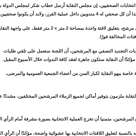
 انتخابات الصحفيين، إن مجلس النقابة أرسل خطاب شكر لمجلس الدولة ب
ة الفرز، ولابد أن يكونوا صحفيين.
وأوضح «ميري» أن اللجنة حددت المساحة الدعائية لكل مرشح، بتعليق لافتة واحدة بمساحة 2 متر × 2 متر فقط، على واجهة
فتات المخالفة فورًا.
ابات التجديد النصفي مع المرشحين، أن اللجنة ستعمل على تلقي طلبات
كدًا أن النقابة ستكون جاهزة لعقد كافة الندوات خلال الأسبوع المقبل.
ة خاصة ببهو النقابة لكبار السن من أعضاء الجمعية العمومية والمرضى،
نقابة ملزمون بتوفير أماكن لجميع الزملاء المرشحين المختلفين، مشددًا
المرشحين، متمنيا أن تخرج العملية الانتخابية بصورة مشرفة أمام الرأي ال
سبة لتعليق اللافتات الانتخابية بها عشوائية واضحة، مؤكدًا أن الرأي الع