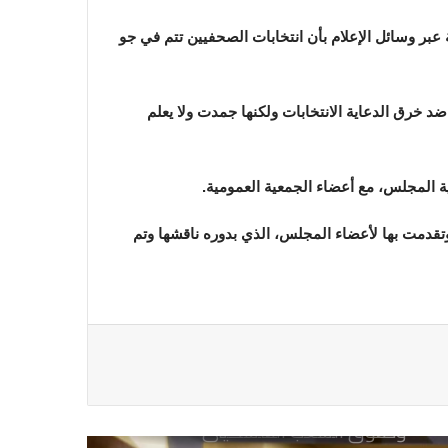
الصحفيين ولأرواح شهداء الصحافة
 أن نقدم صورة محترمة عبر وسائل الإعلام بأن انتخابات الصحفيين تتم في جو
رئيس العراق ومجلس الوزراء والنواب
 خرق الدعاية الانتخابات ولكنها جمدت ولا يعلم
والشخصيات العامة يهنؤن الصحفيين
العراقيين
ة المجلس، مع أعضاء الجمعية العمومية.
يطالب السلطات السودانية بالإفراج
تقدمت بها لأعضاء المجلس، الذي بدوره ناقشها وتم
الفوري عن الزميل الصحفي اسحق
احمد فضل الله
يدعو الى دعم القضية الفلسطينية
وحقوق الشعب الفلسطيني