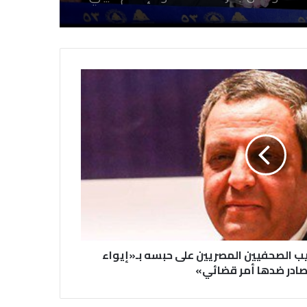
نقابة الصحفيين العراقيين تستقبل طلبة
كلية الإعلام بجامعة المستقبل في بابل
في احتفالية عيد الصحافة النجفية
بمناسبة مرور ١١٢ عاما على صدور أول
صحيفة (العلم)
في عيد الصحافة العراقية تحية لكل
الصحفيين ولأرواح شهداء الصحافة
رئيس العراق ومجلس الوزراء والنواب
يب الصحفيين المصريين على حبسه بـ«إيواء
والشخصيات العامة يهنؤن الصحفيين
صادر ضدها أمر قضائي»
العراقيين