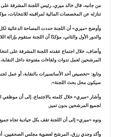
من جانبه، قال خالد ميري، رئيس اللجنة المشرفة على
تنازله عن المخصصات المالية لمراقبته للانتخابات، مؤكدا أن كل صحفي له 4 مندوبين داخل عملي
والدور الأول والثاني، مؤكدًا أن اللجنة ستقوم بإزالة اللا
وأضاف، خلال اجتماع عقدته اللجنة المشرفة على انتخ
المرشحين لعمل ندوات ولقاءات مفتوحة داخل النقابة، مؤ
وتابع: «تخصيص أحد الأسانسيرات بالنقابة، أو عمل لجن
سيكون محل بحث اللجنة».
وأشار «ميري» خلال كلمته بالاجتماع، إلى أن موظفي ال
لجميع المرشحين بدون تميز.
ونوه «ميري» إلى أن اللجنة تقف بكل حيادية تجاه جميع 
وأكد وجدي رزق، المرشح لعضوية مجلس الصحفيين، أنه بالن