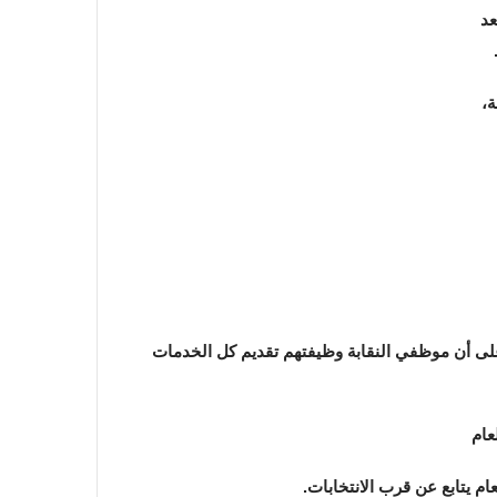
عد
 النقابة،
 على أن موظفي النقابة وظيفتهم تقديم كل الخدمات
في احتفالية عيد الصحافة النجفية
بمناسبة مرور ١١٢ عاما على صدور أول
صحيفة (العلم)
عام
في عيد الصحافة العراقية تحية لكل
ام يتابع عن قرب الانتخابات.