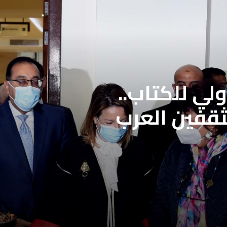
لي للكتاب..
ثقفين العرب
لمحددة فتح باب
علاج بنقابة
ن