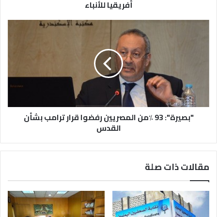
أفريقيا للأنباء
"بصيرة": 93 ٪من المصريين رفضوا قرار ترامب بشأن
القدس
مقالات ذات صلة