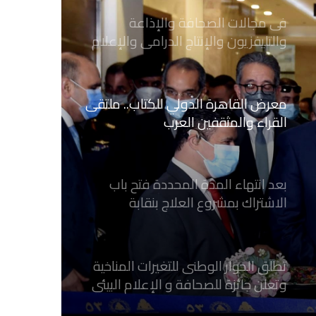
الرقمي
معرض القاهرة الدولي للكتاب.. ملتقى
القراء والمثقفين العرب
بعد انتهاء المدة المحددة فتح باب
الاشتراك بمشروع العلاج بنقابة
الصحفيين المصريين
تطلق الحوار الوطنى للتغيرات المناخية
وتعلن جائزة للصحافة و الإعلام ‎البيئي
عن التغيرات المناخية
نقابة الصحفيين العراقيين تستقبل طلبة