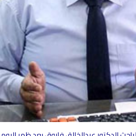
 الدكتور عبدالخالق فاروق بعد ظهر اليوم الاثنين ال