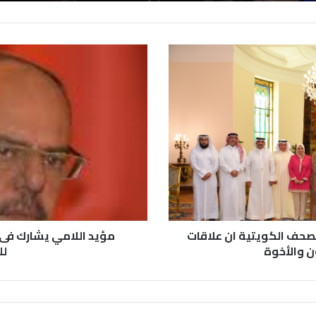
لصحف الكويتية ان علاقات
مؤيد اللامي يشارك فى و
ن والأخوة
لل