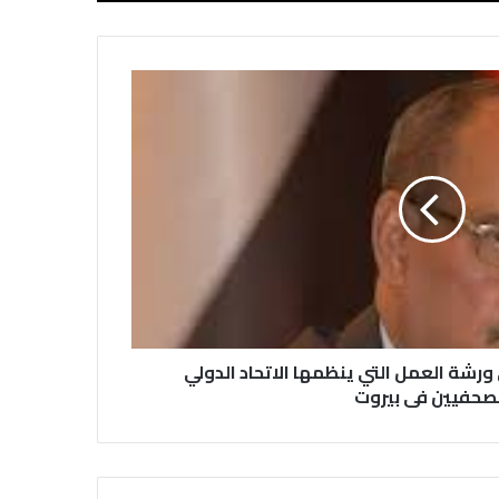
كلية الإعلام بجامعة المستقبل في بابل
في احتفالية عيد الصحافة النجفية
بمناسبة مرور ١١٢ عاما على صدور أول
صحيفة (العلم)
في عيد الصحافة العراقية تحية لكل
الصحفيين ولأرواح شهداء الصحافة
رئيس العراق ومجلس الوزراء والنواب
رشة العمل التي ينظمها الاتحاد الدولي
والشخصيات العامة يهنؤن الصحفيين
صحفيين فى بيروت
العراقيين
يطالب السلطات السودانية بالإفراج