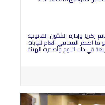
رئيس العراق ومجلس الوزراء والنواب
والشخصيات العامة يهنؤن الصحفيين
العراقيين
 زكريا وإدارة الشئون القانونية
ما اضطر المحامي العام لنيابات
يطالب السلطات السودانية بالإفراج
عة في ذات اليوم وأصدرت الهيئة
الفوري عن الزميل الصحفي اسحق
احمد فضل الله
يدعو الى دعم القضية الفلسطينية
وحقوق الشعب الفلسطيني
فى مجالات الصحافة والإذاعة
والتليفزيون والإنتاج الدرامى والإعلام