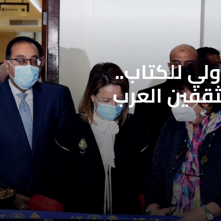
لي للكتاب..
ثقفين العرب
لمحددة فتح باب
علاج بنقابة
ن