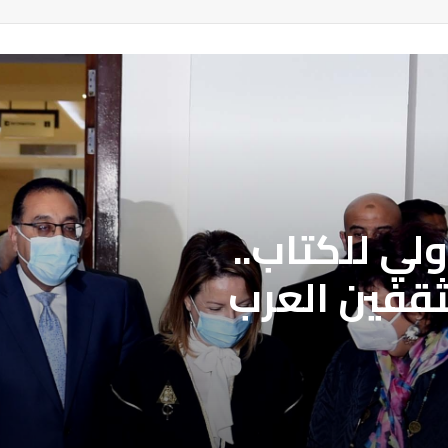
لي للكتاب..
ثقفين العرب
لمحددة فتح باب
علاج بنقابة