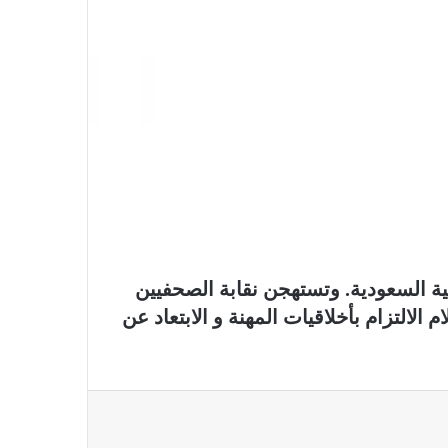
بمناسبة مرور ١١٢ عاما على صدور أول
صحيفة (العلم)
في عيد الصحافة العراقية تحية لكل
الصحفيين ولأرواح شهداء الصحافة
رئيس العراق ومجلس الوزراء والنواب
والشخصيات العامة يهنؤن الصحفيين
العراقيين
ية السعودية. وتستهجن نقابة الصحفيين
الالتزام بأخلاقيات المهنة و الابتعاد عن
يطالب السلطات السودانية بالإفراج
الفوري عن الزميل الصحفي اسحق
احمد فضل الله
يدعو الى دعم القضية الفلسطينية