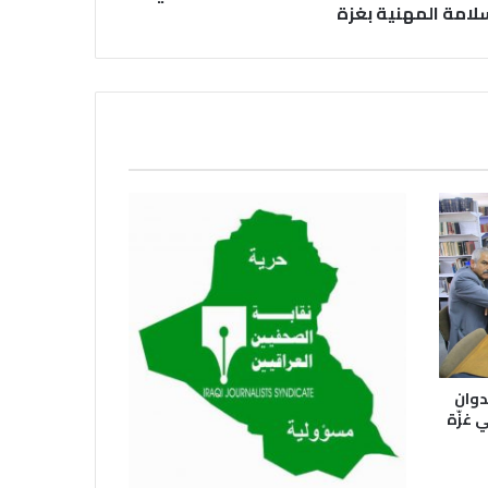
لامة المهنية بغزة
رئيس العراق ومجلس الوزراء والنواب
والشخصيات العامة يهنؤن الصحفيين
العراقيين
يطالب السلطات السودانية بالإفراج
الفوري عن الزميل الصحفي اسحق
احمد فضل الله
يدعو الى دعم القضية الفلسطينية
وحقوق الشعب الفلسطيني
فى مجالات الصحافة والإذاعة
دوان
والتليفزيون والإنتاج الدرامى والإعلام
 غزّة
الرقمي