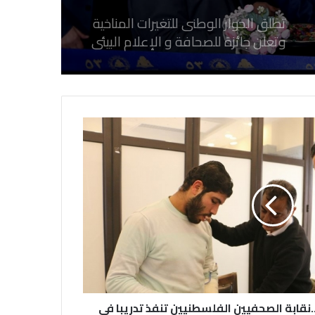
تطلق الحوار الوطنى للتغيرات المناخية
وتعلن جائزة للصحافة و الإعلام ‎البيئي
عن التغيرات المناخية
نقابة الصحفيين العراقيين تستقبل طلبة
كلية الإعلام بجامعة المستقبل في بابل
في احتفالية عيد الصحافة النجفية
بمناسبة مرور ١١٢ عاما على صدور أول
صحيفة (العلم)
في عيد الصحافة العراقية تحية لكل
الصحفيين ولأرواح شهداء الصحافة
..نقابة الصحفيين الفلسطنيين تنفذ تدريبا في