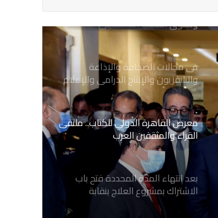
وحقوق الشعب الفلسطيني
فى مجالات الصحافة والإذاعة
والتليفزيون والإنتاج الدرامى والإعلام
الرقمي
معرض القاهرة الدولي للكتاب.. ملتقى
القراء والمثقفين العرب
بعد انتهاء المدة المحددة فتح باب
الاشتراك بمشروع العلاج بنقابة
الصحفيين المصريين