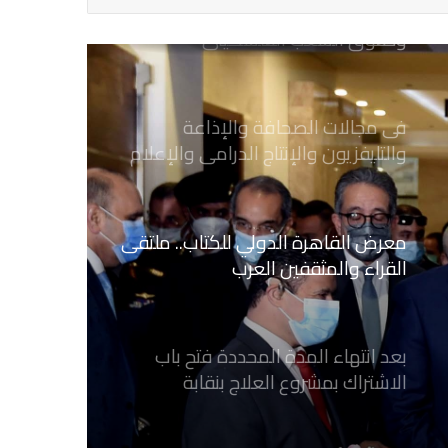
يدعو الى دعم القضية الفلسطينية
وحقوق الشعب الفلسطيني
فى مجالات الصحافة والإذاعة
والتليفزيون والإنتاج الدرامى والإعلام
الرقمي
معرض القاهرة الدولي للكتاب.. ملتقى
القراء والمثقفين العرب
بعد انتهاء المدة المحددة فتح باب
الاشتراك بمشروع العلاج بنقابة
الصحفيين المصريين