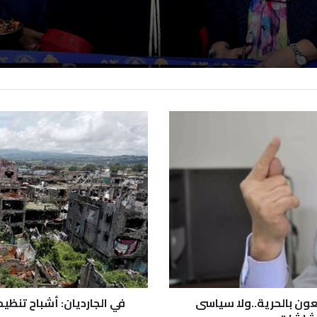
عون بالحرية..ولا سياسى
في الجارديان: أشباح تنظي