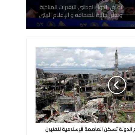
تطلق الحوار الوطنى للتغيرات المناخية
وتعلن جائزة للصحافة و الإعلام ‎البيئي
عن التغيرات المناخية
نقابة الصحفيين العراقيين تستقبل طلبة
كلية الإعلام بجامعة المستقبل في بابل
في احتفالية عيد الصحافة النجفية
بمناسبة مرور ١١٢ عاما على صدور أول
صحيفة (العلم)
في عيد الصحافة العراقية تحية لكل
الصحفيين ولأرواح شهداء الصحافة
م الدولة تسكن العاصمة الإسلامية للفلبين