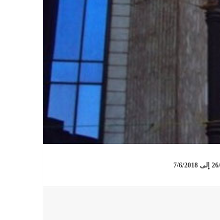
في احتفالية عيد الصحافة النجفية
بمناسبة مرور ١١٢ عاما على صدور أول
صحيفة (العلم)
في عيد الصحافة العراقية تحية لكل
الصحفيين ولأرواح شهداء الصحافة
رئيس العراق ومجلس الوزراء والنواب
والشخصيات العامة يهنؤن الصحفيين
العراقيين
يطالب السلطات السودانية بالإفراج
الفوري عن الزميل الصحفي اسحق
احمد فضل الله