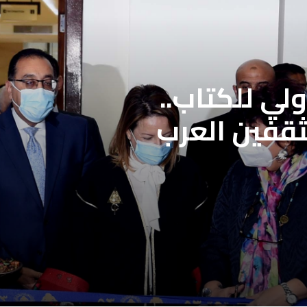
لي للكتاب..
لمحددة فتح باب
ثقفين العرب
علاج بنقابة
ن