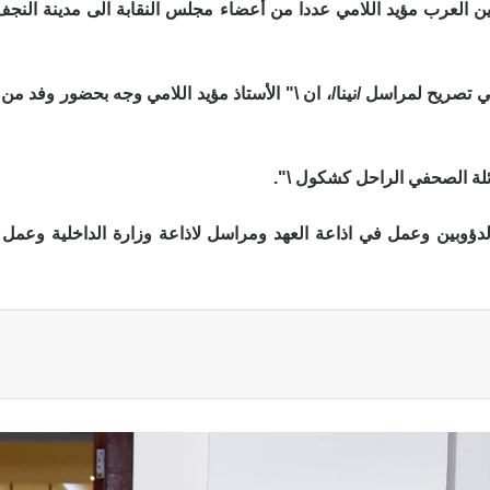
يين العرب مؤيد اللامي عددا من أعضاء مجلس النقابة الى مدينة الن
 تصريح لمراسل /نينا/، ان \" الأستاذ مؤيد اللامي وجه بحضور وفد م
ائلة الصحفي الراحل كشكول \".
وبين وعمل في اذاعة العهد ومراسل لاذاعة وزارة الداخلية وعمل في
ة