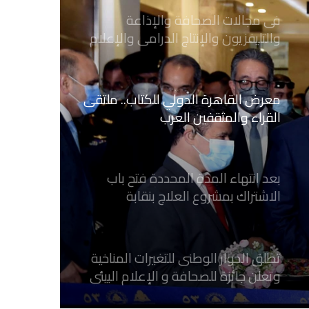
معرض القاهرة الدولي للكتاب.. ملتقى
القراء والمثقفين العرب
بعد انتهاء المدة المحددة فتح باب
الاشتراك بمشروع العلاج بنقابة
الصحفيين المصريين
تطلق الحوار الوطنى للتغيرات المناخية
وتعلن جائزة للصحافة و الإعلام ‎البيئي
عن التغيرات المناخية
نقابة الصحفيين العراقيين تستقبل طلبة
كلية الإعلام بجامعة المستقبل في بابل