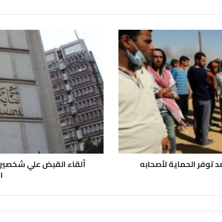
د توفر الحماية لأصحابه
ألقاء القبض علي شخصين ق
ا