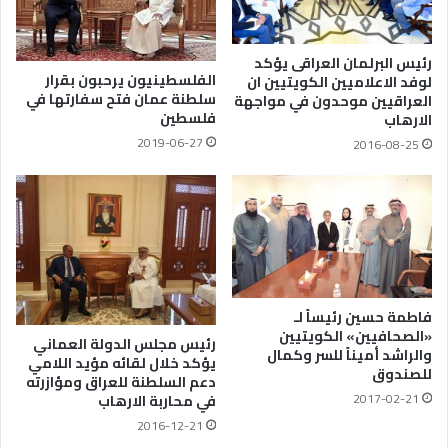
رئيس البرلمان العراقى يؤكد
الفلسطينيون يرحبون بقرار
لوفد الاعلاميين الكويتيين ان
سلطنة عمان فتح سفارتها في
العراقيين موحدون في مواجهة
فلسطين
الارهاب
2019-06-27
2016-08-25
فاطمة حسين رئيساً لـ
«الصحافيين» الكويتيين
رئيس مجلس الدولة العماني
والراشد أميناً للسر وكمال
يؤكد خلال لقائه مؤيد اللامي
للصندوق
دعم السلطنة للعراق ومؤازرته
2017-02-21
في محاربة الارهاب
2016-12-21