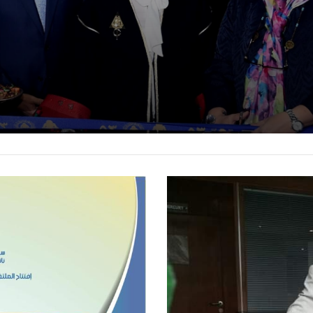
ن
ثقفين العرب