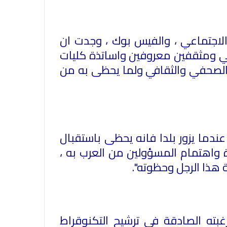
 الاجتماعي ، والفيس بوك ، وجدت ان
ي ومثقفين معروفين واساتذة كليات
 الصحفي والثقافي ولما يحظى به من
ندما يزور بلدا فانه يحظى باستقبال
ة واهتمام المسؤولين من العرب به ،
 هذا الرجل وحظوته".
في احتفالية عيد الصحافة النجفية
بته الصادقة في ترشيح التكنوقراط