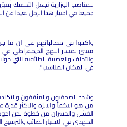
للمناصب الوزارية تجعل التمسك بمؤي
جميعا في اختيار هذا الرجل بعيدا عن الم
واكدوا في مطالباتهم على ان ما ج
مسئ لمسار النهج الديمقراطي في الب
والتخلف والعصبية الطائفية التي حول
في المكان المناسب ".
وشدد الصحفيون والمثقفون والاكاديمي
من هو الاكفأ والانزه والاكثر قدرة ع
الفشل والخسران من خطوة نحن احوج ما
المهدي في الاختيار الصائب والترشيح ا