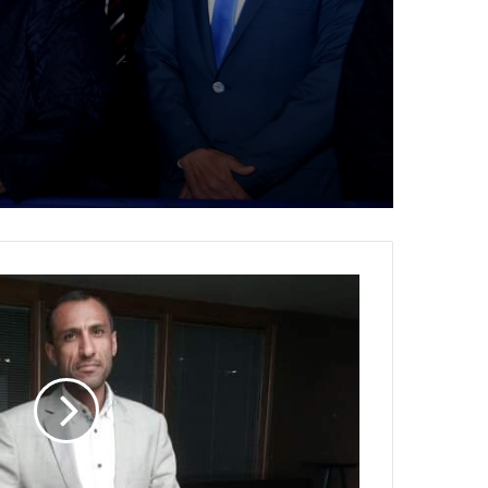
الصحفيين المصريي
ملتقى القراء والم