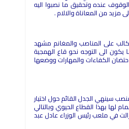
بمناسبة مرور ١١٢ عاما على صدور أول
الوقوف عنده وتحقيق ما نصبوا اليه
صحيفة (العلم)
لى مزيد من المعاناة والالام .
في عيد الصحافة العراقية تحية لكل
الصحفيين ولأرواح شهداء الصحافة
كالب على المناصب والمغانم مشهد
 يكون الى التوجه نحو قاع الهمجية
 احتضان الكفاءات والمهارات ووضعها
رئيس العراق ومجلس الوزراء والنواب
والشخصيات العامة يهنؤن الصحفيين
العراقيين
يطالب السلطات السودانية بالإفراج
نصب سينهي الجدل القائم حول اختيار
الفوري عن الزميل الصحفي اسحق
ام لها بهذا القطاع الحيوي وبالتالي
احمد فضل الله
الت في ملعب رئيس الوزراء عادل عبد
يدعو الى دعم القضية الفلسطينية