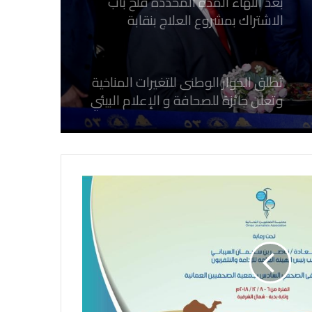
تطلق الحوار الوطنى للتغيرات المناخية
وتعلن جائزة للصحافة و الإعلام ‎البيئي
عن التغيرات المناخية
نقابة الصحفيين العراقيين تستقبل طلبة
كلية الإعلام بجامعة المستقبل في بابل
في احتفالية عيد الصحافة النجفية
بمناسبة مرور ١١٢ عاما على صدور أول
صحيفة (العلم)
في عيد الصحافة العراقية تحية لكل
الصحفيين ولأرواح شهداء الصحافة