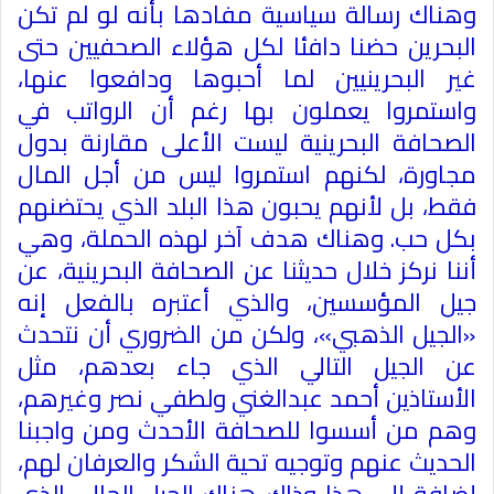
وهناك رسالة سياسية مفادها بأنه لو لم تكن
البحرين حضنا دافئا لكل هؤلاء الصحفيين حتى
غير البحرينيين لما أحبوها ودافعوا عنها،
واستمروا يعملون بها رغم أن الرواتب في
الصحافة البحرينية ليست الأعلى مقارنة بدول
مجاورة، لكنهم استمروا ليس من أجل المال
فقط، بل لأنهم يحبون هذا البلد الذي يحتضنهم
بكل حب. وهناك هدف آخر لهذه الحملة، وهي
أننا نركز خلال حديثنا عن الصحافة البحرينية، عن
جيل المؤسسين، والذي أعتبره بالفعل إنه
«الجيل الذهبي»، ولكن من الضروري أن نتحدث
عن الجيل التالي الذي جاء بعدهم، مثل
الأستاذين أحمد عبدالغني ولطفي نصر وغيرهم،
وهم من أسسوا للصحافة الأحدث ومن واجبنا
الحديث عنهم وتوجيه تحية الشكر والعرفان لهم،