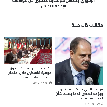
البغوري، يتضامن مع عشرة صحفيين من مؤسسة
الإذاعة التونس
مقالات ذات صلة
.. “الصحفيين العرب” يرتدون
كوفية فلسطين خلال اجتماع
الأمانة العامة ببغداد
2017-12-08
مؤيد اللامي يشكر المهنئين
ويؤكد المضي قدما باعلاء شأن
الصحافة العربية
2016-05-29