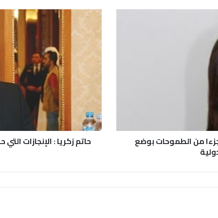
جزءا من الطموحات بوضع
حاتم زكريا : الإنجازات الت
دولية