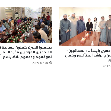
صحفيوا البصرة يثمنون مساندة 
سين رئيساً لـ «الصحافيين»
الصحفيين العراقيين مؤيد اللامي
ين والراشد أميناً للسر وكمال
لموقفهم ودعمهم لقضاياهم
ق
2019-07-04
2017-