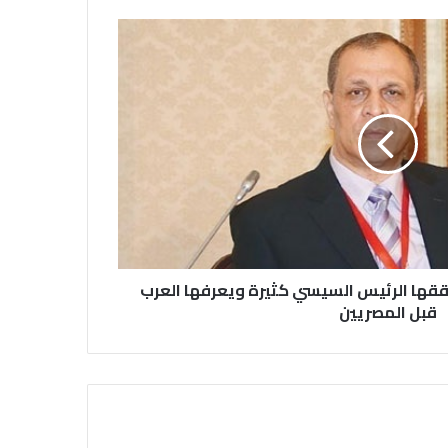
نقابة الصحفيين العراقيين تستقبل طلبة
كلية الإعلام بجامعة المستقبل في بابل
في احتفالية عيد الصحافة النجفية
بمناسبة مرور ١١٢ عاما على صدور أول
صحيفة (العلم)
في عيد الصحافة العراقية تحية لكل
الصحفيين ولأرواح شهداء الصحافة
ي حققها الرئيس السيسي كثيرة ويعرفها العرب
قبل المصريين
رئيس العراق ومجلس الوزراء والنواب
والشخصيات العامة يهنؤن الصحفيين
العراقيين