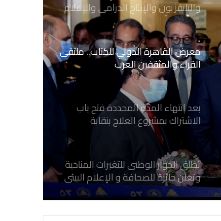
والتليفزيون والإنتاج الدرامى والإعلام
الرقمي
معرض القاهرة الدولي للكتاب.. ملتقى
القراء والمثقفين العرب
بعد انتهاء المدة المحددة فتح باب
الاشتراك بمشروع العلاج بنقابة
الصحفيين المصريين
تطلق الحوار الوطنى للتغيرات المناخية
وتعلن جائزة للصحافة و الإعلام ‎البيئي
عن التغيرات المناخية