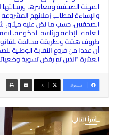
المهنة الصحفية ومعاييرها ورسالتها ا
والإساءة لمطالب زملائهم المشروعة والق
الصحفيين، حسب ما نصّ عليه ميثاق شرف
العامة للإذاعة ورئاسة الحكومة، ات
ظروف هشة وبطريقة مخالفة للقانون، "ل
أن عددا من فروع النقابة الوطنية للصح
العشرة "الذين تم رفض تسوية وضعيات
مشاركة عبر البريد
طباع
فيسبوك
X
أقرأ التالي