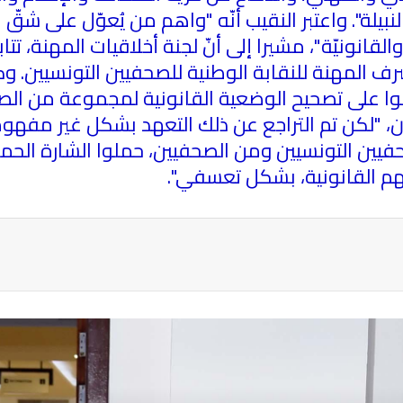
لنبيلة". واعتبر النقيب أنّه "واهم من يُعوّل على
انونيّة"، مشيرا إلى أنّ لجنة أخلاقيات المهنة، تتا
 المهنة للنقابة الوطنية للصحفيين التونسيين. وكا
فقوا على تصحيح الوضعية القانونية لمجموعة من ا
كن تم التراجع عن ذلك التعهد بشكل غير مفهوم وغي
فيين التونسيين ومن الصحفيين، حملوا الشارة الحمر
هم القانونية، بشكل تعسفي".
ة