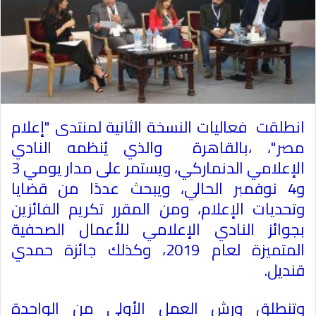
انطلقت فعاليات النسخة الثانية لمنتدى "إعلام
مصر"، ،بالقاهرة والذي يُنظمه النادي
الإعلامي الدنماركي، ويستمر على مدار يومي 3
و4 نوفمبر الحالي، ويبحث عددًا من قضايا
وتحديات الإعلام، ومن المقرر تكريم الفائزين
بجوائز النادي الإعلامي للأعمال الصحفية
المتميزة لعام 2019، وكذلك جائزة حمدي
قنديل.
وتنطلق ورش العمل الأولى من الواحدة