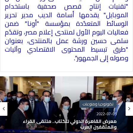
"تقنيات إنتاج قصص صحفية باستخدام
الموبايل" يقدمها أسامة الديب مدير تحرير
الوسائط المتعدّدة بمؤسسة "أونا" ضمن
فعاليات اليوم الأول لمنتدى إعلام مصر، وتقدّم
سلمى حسين ورشة عمل بالمنتدى، بعنوان
"طرق تبسيط المحتوى الاقتصادي وآليات
وصوله إلى الجمهور".
تكنولوجيا ومنوعات
2022-07-05
معرض القاهرة الدولي للكتاب.. ملتقى القراء
والمثقفين العرب