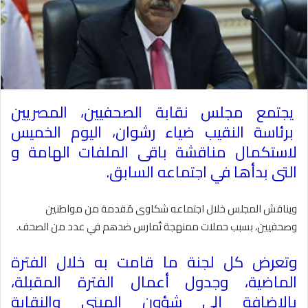
يجتمع مجلس نقابة الصحفيين، المصريين
برئاسة النقيب ضياء رشوان، اليوم الخميس
لاستكمال مناقشة باقى الملفات الهامة و
التى بدأها في اجتماعه السابق
.
ويناقش المجلس خلال اجتماعه شكاوى مُقدمة من مواطنين
وصحفيين، بسبب حملات ممنهجة تُمارس ضدهم في عدد من الصحف
.
وتعرض كل لجنة ما قامت به خلال الفترة
الماضية، وجدول أعمال الفترة المقبلة،
بالإضافة إلى شؤون المبنى والنقابة