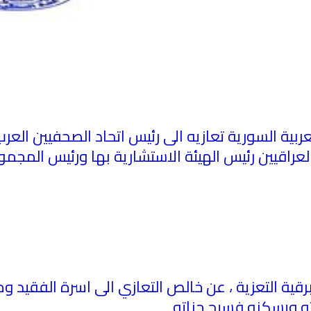
بية السورية تعازيه الى رئيس اتحاد الصحفيين العر
عراقيين رئيس الهيئة الاستشارية بها ورئيس المجموع
قية التعزية ، عن خالص التعازي الى اسرة الفقيد ومح
ه ويسكنه فسيح جناته