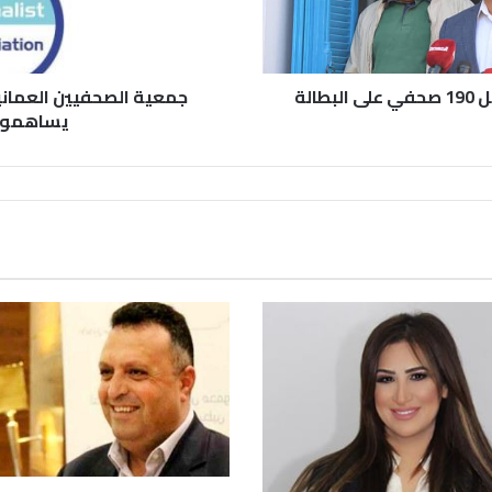
الة
جمعية الصحفيين العماني
يساهمون 