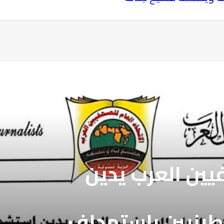
ة
فيين العرب يدين
طينيين باستهداف