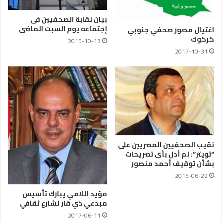
بيان نقابة الصحفيين فى
إجتماعه يوم السبت الماضى
اغتيال مصور صحفي جنوبي
كركوك
2015-10-13
2017-10-31
نقيب الصحفيين المصريين على
“تويتر”: لم أدل بأى تصريحات
بشأن توقيف أحمد منصور
2015-06-22
مؤيد اللامي يبارك تأسيس
مبدعي ذي قار لشارع ثقافي
2017-06-11