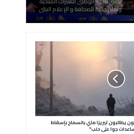
تطلق الحوار الوطنى للتغيرات المناخية
وتعلن جائزة للصحافة و الإعلام ‎البيئي
عن التغيرات المناخية
نقابة الصحفيين العراقيين تستقبل طلبة
كلية الإعلام بجامعة المستقبل في بابل
في احتفالية عيد الصحافة النجفية
بمناسبة مرور ١١٢ عاما على صدور أول
صحيفة (العلم)
في عيد الصحافة العراقية تحية لكل
الصحفيين ولأرواح شهداء الصحافة
نيون يطالبون تيريزا ماي بالسماح بإسقاط
اعدات جوا على حلب"