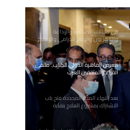
وحقوق الشعب الفلسطيني
فى مجالات الصحافة والإذاعة
والتليفزيون والإنتاج الدرامى والإعلام
الرقمي
معرض القاهرة الدولي للكتاب.. ملتقى
القراء والمثقفين العرب
بعد انتهاء المدة المحددة فتح باب
الاشتراك بمشروع العلاج بنقابة
الصحفيين المصريين