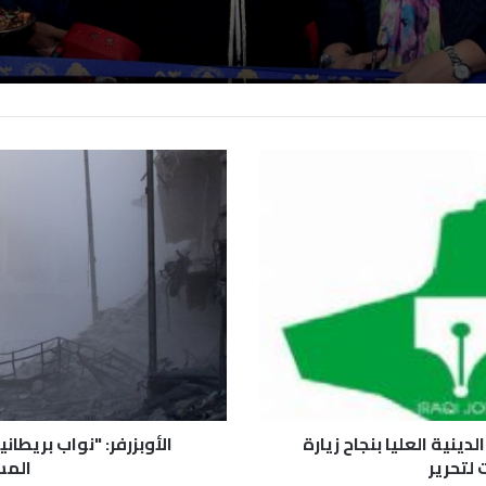
ينية العليا بنجاح زيارة
الأوبزرفر: "نواب بريطا
 لتحرير
المس