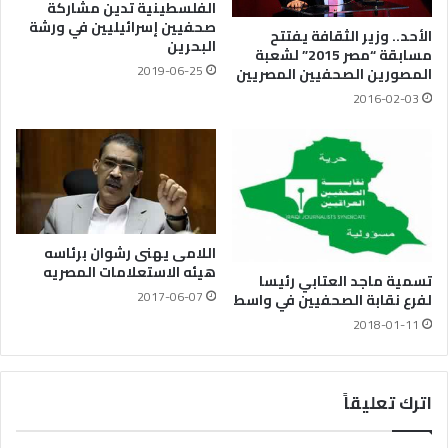
الفلسطينية تدين مشاركة
صحفيين إسرائيليين في ورشة
الأحد.. وزير الثقافة يفتتح
البحرين
مسابقة “مصر 2015” لشعبة
2019-06-25
المصورين الصحفيين المصريين
2016-02-03
اللامى يهنى رشوان برئاسه
هيئه الاستعلامات المصريه
تسمية ماجد العتابي رئيسا
2017-06-07
لفرع نقابة الصحفيين في واسط
2018-01-11
اترك تعليقاً