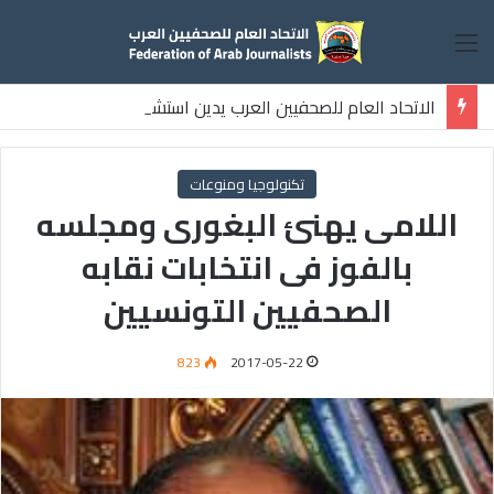
القائمة
الاتحاد العام للصحفيين العرب يدين استشهاد
ثلاثة صحفيين فلسطينيين باستهداف إسرائيلي وسط قطاع غزة
تكنولوجيا ومنوعات
اللامى يهنئ البغورى ومجلسه
بالفوز فى انتخابات نقابه
الصحفيين التونسيين
823
2017-05-22