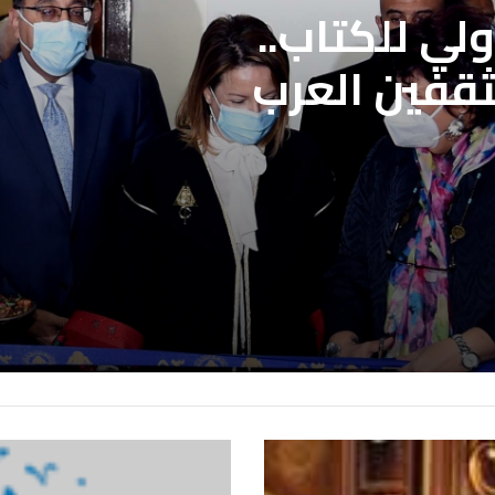
لي للكتاب..
لمحددة فتح باب
ثقفين العرب
علاج بنقابة
ن