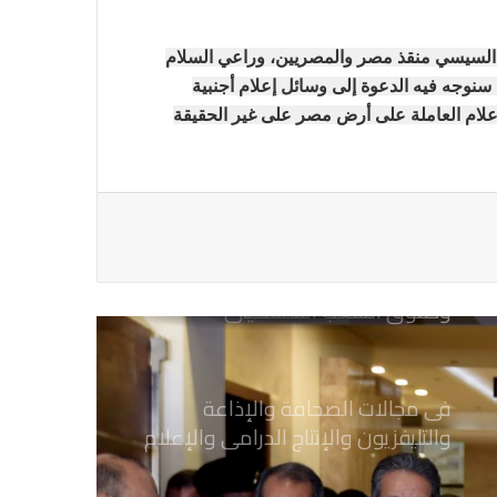
يطالب السلطات السودانية بالإفراج
اح السيسي منقذ مصر والمصريين، وراعي السلام
الفوري عن الزميل الصحفي اسحق
سنوجه فيه الدعوة إلى وسائل إعلام أجنبية
احمد فضل الله
إعلام العاملة على أرض مصر على غير الحقيقة
يدعو الى دعم القضية الفلسطينية
وحقوق الشعب الفلسطيني
فى مجالات الصحافة والإذاعة
والتليفزيون والإنتاج الدرامى والإعلام
الرقمي
معرض القاهرة الدولي للكتاب.. ملتقى
القراء والمثقفين العرب