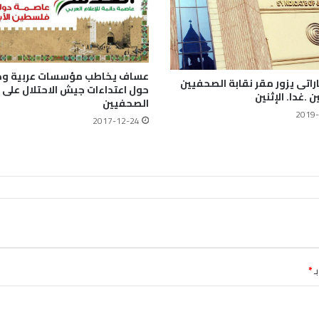
عساف يخاطب مؤسسات عربية ود
راتى يزور مقر نقابة الصحفيين
حول اعتداءات جيش الاحتلال على
 .غدا. الإثنين
الصحفيين
2019-
2017-12-24
ـ
*