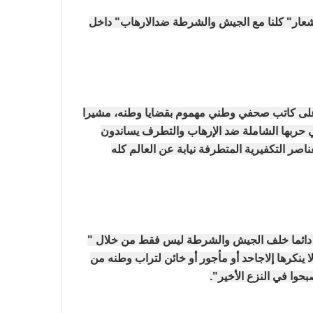
عار" كلنا مع الجيش والشرطة ضدالارهاب" داخل
في احتفالية عيد الصحافة النجفية
ا على كاتب صحفي وطني مهموم بقضايا وطنه، مشيرا
بمناسبة مرور ١١٢ عاما على صدور أول
ي حربها الشاملة ضد الإرهاب والتطرف يساندون
صحيفة (العلم)
ر التكفيرية المتطرفة نيابة عن العالم كله
في عيد الصحافة العراقية تحية لكل
الصحفيين ولأرواح شهداء الصحافة
د دائما خلف الجيش والشرطة ليس فقط من خلال "
 ينكرها إلاجاحد أو مأجور أو خائن لتراب وطنه من
رئيس العراق ومجلس الوزراء والنواب
حوا في النزع الأخير".
والشخصيات العامة يهنؤن الصحفيين
العراقيين