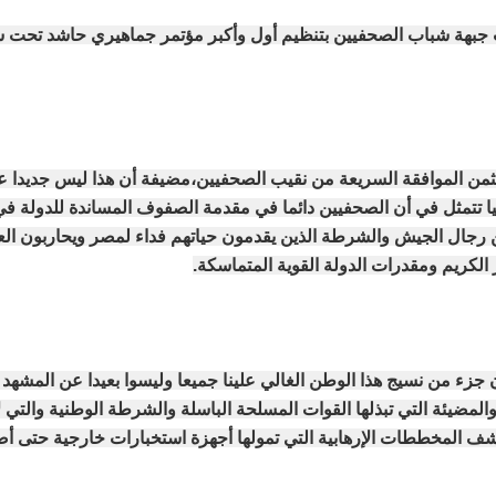
بهة شباب الصحفيين بتنظيم أول وأكبر مؤتمر جماهيري حاشد تحت ش
 تثمن الموافقة السريعة من نقيب الصحفيين،مضيفة أن هذا ليس جديد
يا تتمثل في أن الصحفيين دائما في مقدمة الصفوف المساندة للدولة ف
رجال الجيش والشرطة الذين يقدمون حياتهم فداء لمصر ويحاربون العناص
كريم ومقدرات الدولة القوية المتماسكة.
زء من نسيج هذا الوطن الغالي علينا جميعا وليسوا بعيدا عن المشه
مضيئة التي تبذلها القوات المسلحة الباسلة والشرطة الوطنية والتي لا
ف المخططات الإرهابية التي تمولها أجهزة استخبارات خارجية حتى أصب