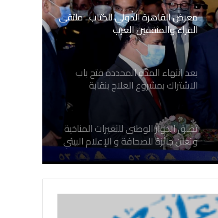
بعد انتهاء المدة المحددة فتح باب
الاشتراك بمشروع العلاج بنقابة
الصحفيين المصريين
تطلق الحوار الوطنى للتغيرات المناخية
وتعلن جائزة للصحافة و الإعلام ‎البيئي
عن التغيرات المناخية
نقابة الصحفيين العراقيين تستقبل طلبة
كلية الإعلام بجامعة المستقبل في بابل
في احتفالية عيد الصحافة النجفية
بمناسبة مرور ١١٢ عاما على صدور أول