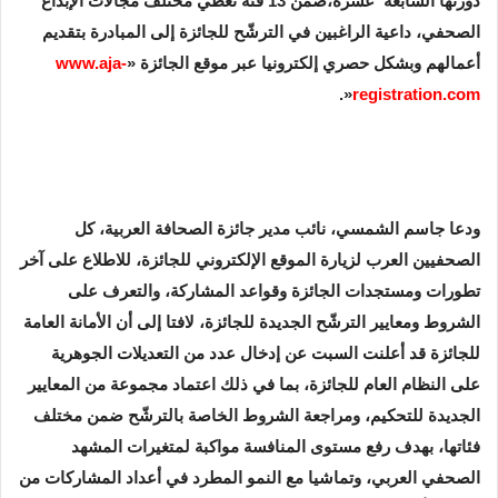
دورتها السابعة عشرة،ضمن 13 فئة تغطي مختلف مجالات الإبداع
الصحفي، داعية الراغبين في الترشّح للجائزة إلى المبادرة بتقديم
أعمالهم وبشكل حصري إلكترونيا عبر موقع الجائزة «
www.aja-
«.
registration.com
ودعا جاسم الشمسي، نائب مدير جائزة الصحافة العربية، كل
الصحفيين العرب لزيارة الموقع الإلكتروني للجائزة، للاطلاع على آخر
تطورات ومستجدات الجائزة وقواعد المشاركة، والتعرف على
الشروط ومعايير الترشّح الجديدة للجائزة، لافتا إلى أن الأمانة العامة
للجائزة قد أعلنت السبت عن إدخال عدد من التعديلات الجوهرية
على النظام العام للجائزة، بما في ذلك اعتماد مجموعة من المعايير
الجديدة للتحكيم، ومراجعة الشروط الخاصة بالترشّح ضمن مختلف
فئاتها، بهدف رفع مستوى المنافسة مواكبة لمتغيرات المشهد
الصحفي العربي، وتماشيا مع النمو المطرد في أعداد المشاركات من