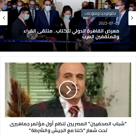
تكنولوجيا ومنوعات
2022-07-05
معرض القاهرة الدولي للكتاب.. ملتقى القراء
والمثقفين العرب
"شباب الصحفيين" المصريين تنظم أول مؤتمر جماهيرى
تحت شعار "كلنا مع الجيش والشرطة"