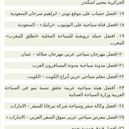
الجزائرية محيي اسكندر
١٧- افضل حساب على موقع تويتر – ابراهيم سرحان السعودية
١٨-افضل قناة سياحية على اليوتيوب «تراتيك» – السعودية
١٩- افضل حملة ترويجية للسياحة المحلية «انطلق للمغرب»-
المغرب
٢٠-افضل مهرجان سياحي عربي مهرجان صلالة – عمان
٢١-افضل مدونة سياحية مدونة المسافرون العرب
٢٢-أفضل معلم سياحي عربي أبراج الكويت – الكويت
٢٣- أفضل هيئة سياحية عربية تحقق نسبة نمو في السياحة
العربية وزارة السياحة العمانية
٢٤- افضل وكالة سفر وسياحة شركة نيرفانا للسفر – الامارات
٢٥-افضل معرض سياحي عربى سوق السفر العربي – الامارات «
٢٦- افضل فندق خمسة نجوم