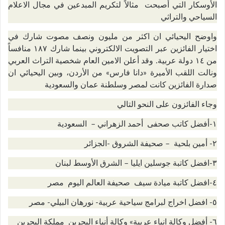
الأوسكار التي أصبحت مثالاً لتكريم المبدعين في مجال الاعلام
السياحي والتراثي
واوضح اليحيائي ان اكثر من مليون ونصف مصوت شارك في
اختيار الفائزين عبر التصويت الالكتروني بينما شارك ١٨٧ منافساً
من ١٤ دولة عربية. وقد أعلن الامين العام شخصية التراث العربي
ونالت اللقب الأميرة «دانا فارس» من الأردن، وبين اليحيائي ان
صدارة الفائزين كانت لمصر وسلطنة عمان والسعودية
وجاء الفائزون على النحو التالي
١-أفضل كاتب صحفى أحمد الزهراني – السعودية
٢- أمين بلحية – صحيفة الشروق -الجزائر
٣-افضل كاتبة جوسلين ايليا – الشرق الأوسط لبنان
٤-افضل كاتبة ميادة سيف صحيفة العالم اليوم مصر
٥- افضل اخراج لبرامج سياحية عربية- نورهان البيلي- مصر
٦- أفضل وكالة انباء عربية» وكالة أنباء البحرين مملكة البحرين