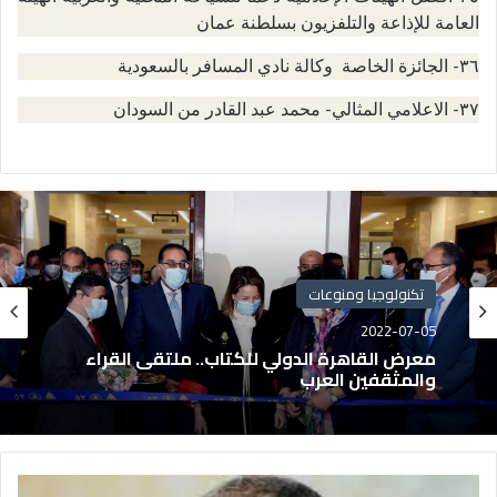
العامة للإذاعة والتلفزيون بسلطنة عمان
٣٦- الجائزة الخاصة وكالة نادي المسافر بالسعودية
٣٧- الاعلامي المثالي- محمد عبد القادر من السودان
تكنولوجيا ومنوعات
2022-07-05
معرض القاهرة الدولي للكتاب.. ملتقى القراء
والمثقفين العرب